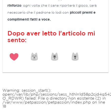
rinforzo
: ogni volta che il cane riporterà il gioco, sarà
necessario che il padrone lo lodi con
piccoli premi e
complimenti fatti a voce.
Dopo aver letto l'articolo mi
sento:
Warning
: session_start():
open(/var/lib/php/sessions/sess_hthln1d58p2cjd4q542
O_RDWR) failed: File o directory non esistente (2) in
/var/www/petpassion/petpassion/index.php
on line
18