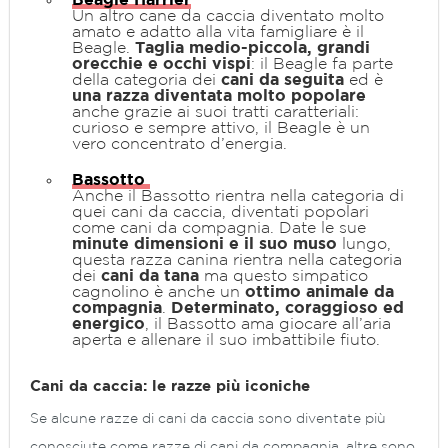
Beagle Harrier
Un altro cane da caccia diventato molto
amato e adatto alla vita famigliare è il
Beagle.
Taglia medio-piccola, grandi
orecchie e occhi vispi
: il Beagle fa parte
della categoria dei
cani da seguita
ed è
una razza diventata molto popolare
anche grazie ai suoi tratti caratteriali:
curioso e sempre attivo, il Beagle è un
vero concentrato d’energia.
Bassotto
Anche il Bassotto rientra nella categoria di
quei cani da caccia, diventati popolari
come cani da compagnia. Date le sue
minute dimensioni e il suo muso
lungo,
questa razza canina rientra nella categoria
dei
cani da tana
ma questo simpatico
cagnolino è anche un
ottimo animale da
compagnia
.
Determinato, coraggioso ed
energico
, il Bassotto ama giocare all’aria
aperta e allenare il suo imbattibile fiuto.
Cani da caccia: le razze più iconiche
Se alcune razze di cani da caccia sono diventate più
conosciute come razze di cani da compagnia, altre sono