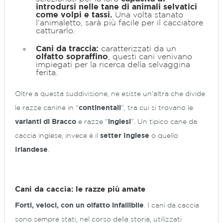
introdursi nelle tane di animali selvatici
come volpi e tassi.
Una volta stanato
l’animaletto, sarà più facile per il cacciatore
catturarlo.
Cani da traccia:
caratterizzati da un
olfatto sopraffino
, questi cani venivano
impiegati per la ricerca della selvaggina
ferita.
Oltre a questa suddivisione, ne esiste un’altra che divide
le razze canine in “
continentali
”, tra cui si trovano le
varianti di Bracco
e razze “
inglesi
”. Un tipico cane da
caccia inglese, invece è il
setter Inglese
o quello
Irlandese
.
Cani da caccia: le razze più amate
Forti, veloci, con un olfatto infallibile
. I cani da caccia
sono sempre stati, nel corso della storia, utilizzati