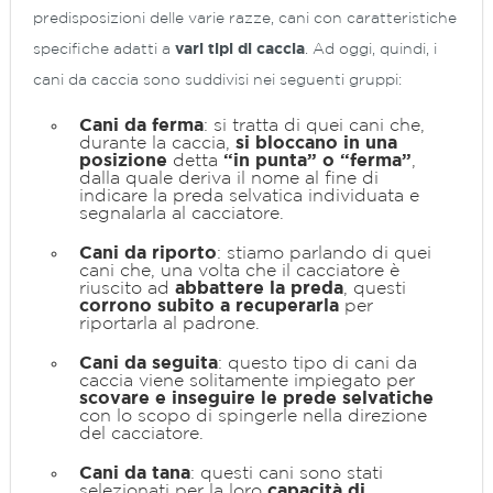
predisposizioni delle varie razze, cani con caratteristiche
specifiche adatti a
vari tipi di caccia
. Ad oggi, quindi, i
cani da caccia sono suddivisi nei seguenti gruppi:
Cani da ferma
: si tratta di quei cani che,
durante la caccia,
si bloccano in una
posizione
detta
“in punta” o “ferma”
,
dalla quale deriva il nome al fine di
indicare la preda selvatica individuata e
segnalarla al cacciatore.
Cani da riporto
: stiamo parlando di quei
cani che, una volta che il cacciatore è
riuscito ad
abbattere la preda
, questi
corrono subito a recuperarla
per
riportarla al padrone.
Cani da seguita
: questo tipo di cani da
caccia viene solitamente impiegato per
scovare e inseguire le prede selvatiche
con lo scopo di spingerle nella direzione
del cacciatore.
Cani da tana
: questi cani sono stati
selezionati per la loro
capacità di