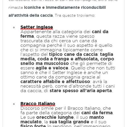
rimaste
iconiche e immediatamente riconducibili
all’attività della caccia
. Tra queste troviamo:
Setter Inglese
Appartenente alla categoria dei
cani da
ferma
, questa razza viene spesso
trascurata da chi cerca un cane da
compagnia perché il suo aspetto è quello
che ci si immagina tipicamente come
l’aspetto del
tipico cane da caccia
:
taglia
media, coda a frange e affusolata, corpo
snello ma muscoloso
che gli permette di
essere
agile e veloce
. Quello che non tutti
sanno è che il Setter Inglese è anche un
ottimo cane da compagnia grazie al
carattere affabile e affettuoso
: avrà la
necessità però, come d’altronde tutti i cani
da caccia, di
stare spesso all’aria aperta
.
Bracco Italiano
Discorso simile per il Bracco Italiano, che
fa parte della categoria dei
cani da ferma
.
Le sue
orecchie lunghe
, il suo
manto
maculato
, la
sua taglia grande
e il suo
fisico forte
lo rendono, nell’immaginario