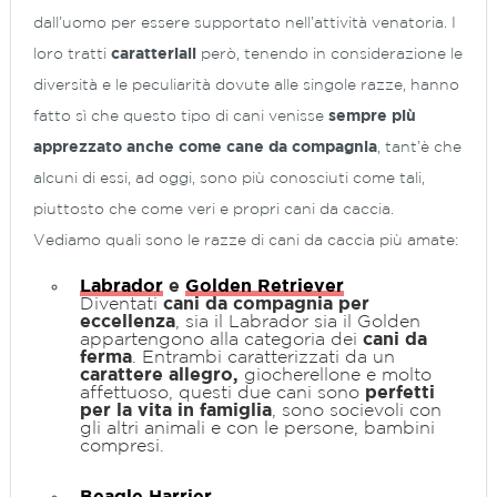
dall’uomo per essere supportato nell’attività venatoria. I
loro tratti
caratteriali
però, tenendo in considerazione le
diversità e le peculiarità dovute alle singole razze, hanno
fatto sì che questo tipo di cani venisse
sempre più
apprezzato anche come cane da compagnia
, tant’è che
alcuni di essi, ad oggi, sono più conosciuti come tali,
piuttosto che come veri e propri cani da caccia.
Vediamo quali sono le razze di cani da caccia più amate:
Labrador
e
Golden Retriever
Diventati
cani da compagnia per
eccellenza
, sia il Labrador sia il Golden
appartengono alla categoria dei
cani da
ferma
. Entrambi caratterizzati da un
carattere allegro,
giocherellone e molto
affettuoso, questi due cani sono
perfetti
per la vita in famiglia
, sono socievoli con
gli altri animali e con le persone, bambini
compresi.