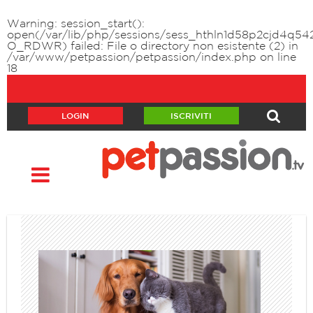
Warning
: session_start():
open(/var/lib/php/sessions/sess_hthln1d58p2cjd4q542
O_RDWR) failed: File o directory non esistente (2) in
/var/www/petpassion/petpassion/index.php
on line
18
LOGIN
ISCRIVITI