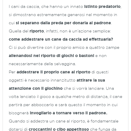
I cani da caccia, che hanno un innato
istinto predatorio
,
si dimostrano estremamente generosi nel momento in
cui
si separano dalla preda per donarla al padrone
.
Quella del
riporto
, infatti, non è un’azione semplice:
come addestrare un cane da caccia ad effettuarla?
Ci si può divertire con il proprio amico a quattro zampe
allenandosi nel riporto di giochi o bastoni
e non
necessariamente della selvaggina.
Per
addestrare il proprio cane al riporto
di questi
oggetti è necessario innanzitutto
attirare la sua
attenzione con il giochino
che si vorrà lanciare. Una
volta lanciato il gioco a qualche metro di distanza, il cane
partirà per abboccarlo e sarà questo il momento in cui
bisognerà
invogliarlo a tornare verso il padrone.
Quando si addestra un cane al riporto, è fondamentale
dotarsi di
croccantini o cibo appetitoso
che funga da