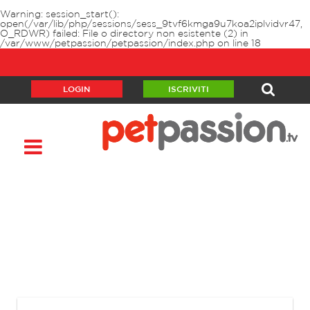
Warning
: session_start():
open(/var/lib/php/sessions/sess_9tvf6kmga9u7koa2iplvidvr47,
O_RDWR) failed: File o directory non esistente (2) in
/var/www/petpassion/petpassion/index.php
on line
18
LOGIN
ISCRIVITI