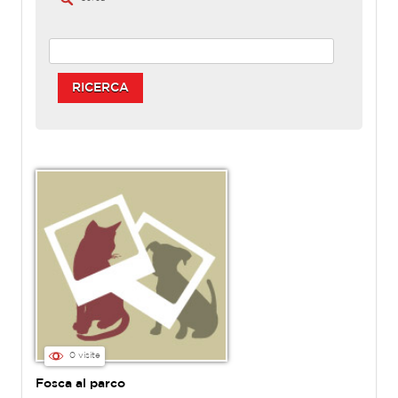
RICERCA
0 visite
Fosca al parco