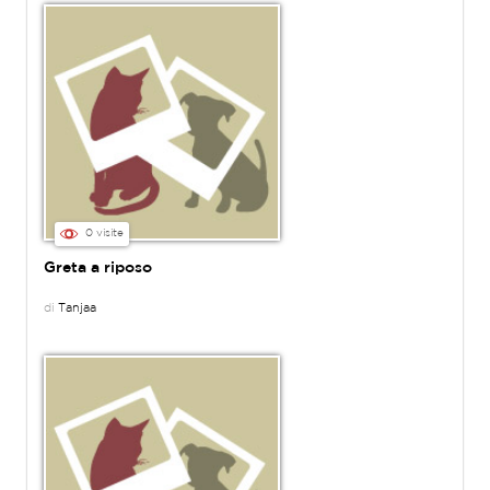
0 visite
Greta a riposo
di
Tanjaa