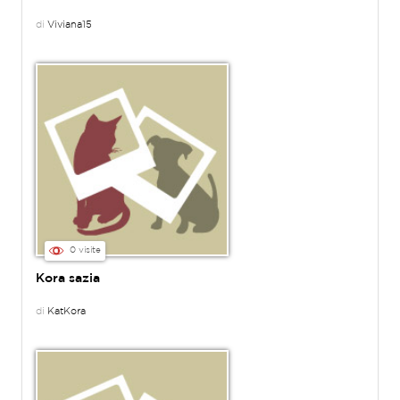
di
Viviana15
0 visite
Kora sazia
di
KatKora