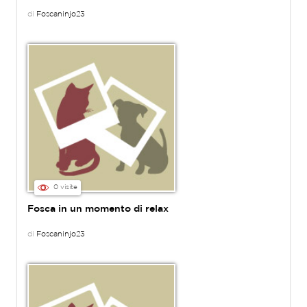
di
Foscaninjo23
0 visite
Fosca in un momento di relax
di
Foscaninjo23