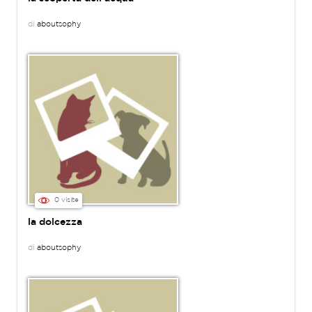
di
aboutsophy
0 visite
la dolcezza
di
aboutsophy