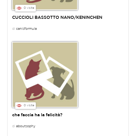
0 visite
CUCCIOLI BASSOTTO NANO/KENINCHEN
di
canisformula
0 visite
che faccia ha la felicità?
di
aboutsophy