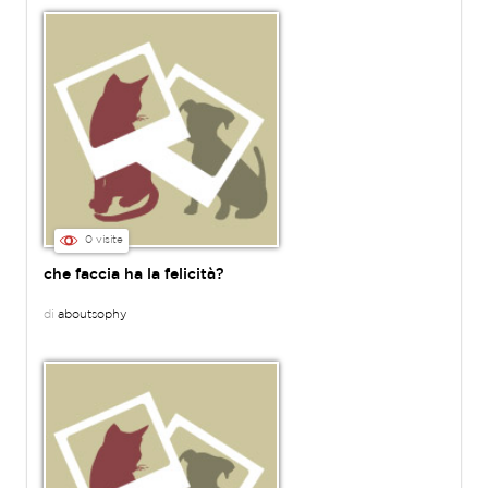
0 visite
che faccia ha la felicità?
di
aboutsophy