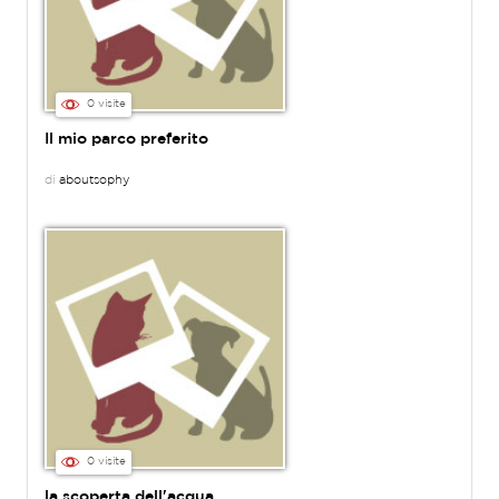
0 visite
Il mio parco preferito
di
aboutsophy
0 visite
la scoperta dell'acqua