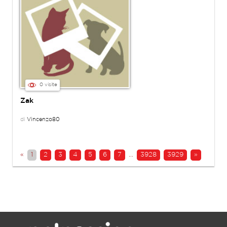
0 visite
Zak
di
Vincenzo80
«
1
2
3
4
5
6
7
...
3928
3929
»