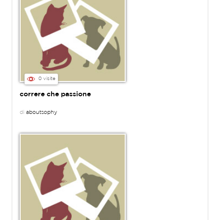
0 visite
correre che passione
di
aboutsophy