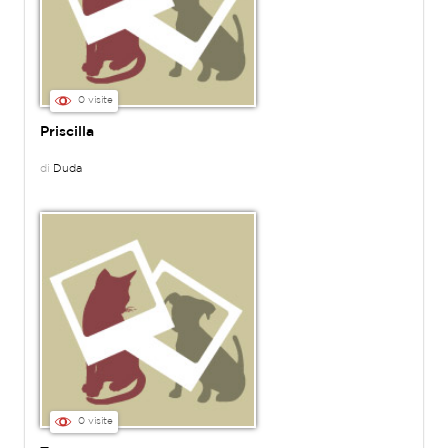
0 visite
Priscilla
di
Duda
0 visite