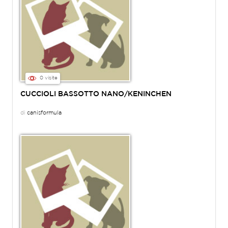
0 visite
CUCCIOLI BASSOTTO NANO/KENINCHEN
di
canisformula