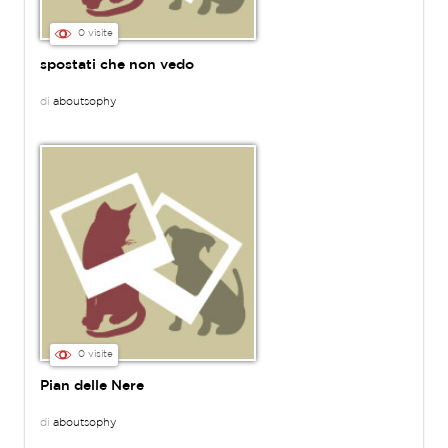
0 visite
spostati che non vedo
di
aboutsophy
0 visite
Pian delle Nere
di
aboutsophy