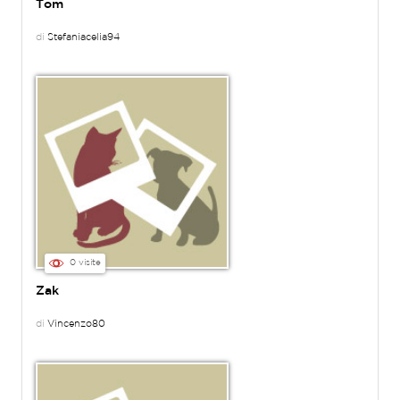
Tom
di
Stefaniacelia94
0 visite
Zak
di
Vincenzo80