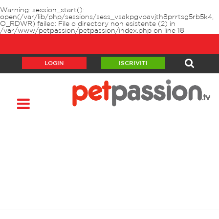
Warning
: session_start():
open(/var/lib/php/sessions/sess_vsakpgvpavjth8prrtsg5rb5k4,
O_RDWR) failed: File o directory non esistente (2) in
/var/www/petpassion/petpassion/index.php
on line
18
LOGIN
ISCRIVITI