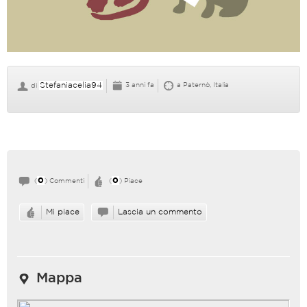
Stefaniacelia94
3 anni fa
a Paternò, Italia
di
0
0
(
) Commenti
(
) Piace
Mi piace
Lascia un commento
Mappa