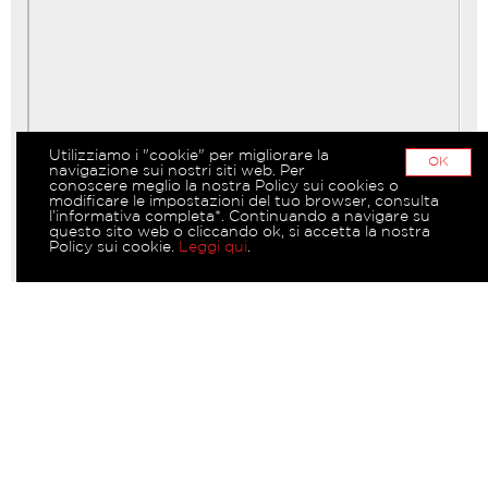
Utilizziamo i "cookie" per migliorare la
OK
navigazione sui nostri siti web. Per
conoscere meglio la nostra Policy sui cookies o
modificare le impostazioni del tuo browser, consulta
l’informativa completa*. Continuando a navigare su
questo sito web o cliccando ok, si accetta la nostra
Policy sui cookie.
Leggi qui
.