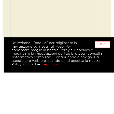
Utilizziamo i "cookie" per migliorare la
OK
navigazione sui nostri siti web. Per
conoscere meglio la nostra Policy sui cookies o
modificare le impostazioni del tuo browser, consulta
l’informativa completa*. Continuando a navigare su
questo sito web o cliccando ok, si accetta la nostra
Policy sui cookie.
Leggi qui
.