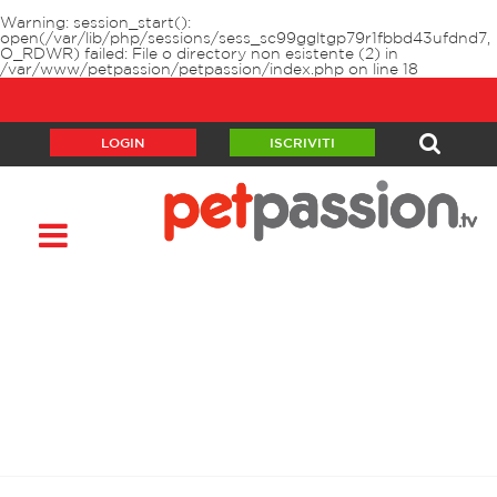
Warning
: session_start():
open(/var/lib/php/sessions/sess_sc99ggltgp79r1fbbd43ufdnd7,
O_RDWR) failed: File o directory non esistente (2) in
/var/www/petpassion/petpassion/index.php
on line
18
LOGIN
ISCRIVITI