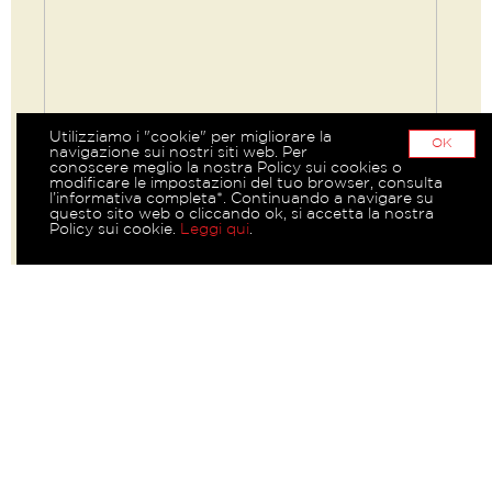
Utilizziamo i "cookie" per migliorare la
OK
navigazione sui nostri siti web. Per
conoscere meglio la nostra Policy sui cookies o
modificare le impostazioni del tuo browser, consulta
l’informativa completa*. Continuando a navigare su
questo sito web o cliccando ok, si accetta la nostra
Policy sui cookie.
Leggi qui
.