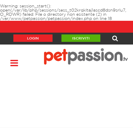
Warning
: session_start():
open(/var/lib/php/sessions/sess_t02krqkltaj1ascd8dsn9srlu7,
O_RDWR) failed: File o directory non esistente (2) in
/var/www/petpassion/petpassion/index.php
on line
18
LOGIN
ISCRIVITI