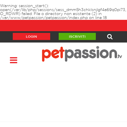
Warning
: session_start():
open(/var/lib/php/sessions/sess_dmm5h3chklsnjlgf4a69q0pi73,
O_RDWR) failed: File o directory non esistente (2) in
/var/www/petpassion/petpassion/index.php
on line
18
LOGIN
ISCRIVITI