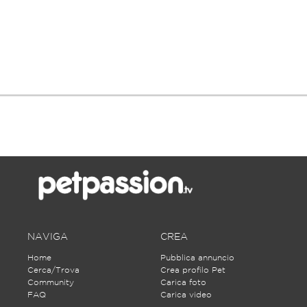
NAVIGA
CREA
Home
Pubblica annuncio
Cerca/Trova
Crea profilo Pet
Community
Carica foto
FAQ
Carica video