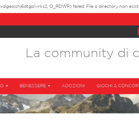
vqlgeojshj6dtgp1vrks2, O_RDWR) failed: File o directory non esist
La community di 
TO
BENESSERE
ADOZIONI
GIOCHI & CONCOR