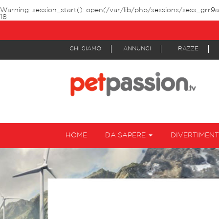
Warning
: session_start(): open(/var/lib/php/sessions/sess_grr9a
18
CHI SIAMO
ANNUNCI
RAZZE
HOME
DA SAPERE
DIVERTIMEN