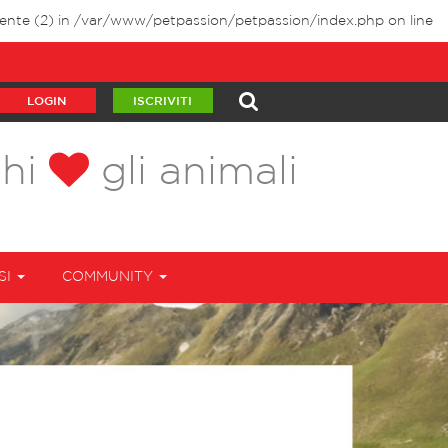
ente (2) in
/var/www/petpassion/petpassion/index.php
on line
LOGIN
ISCRIVITI
chi
gli animali
SI
COMMUNITY