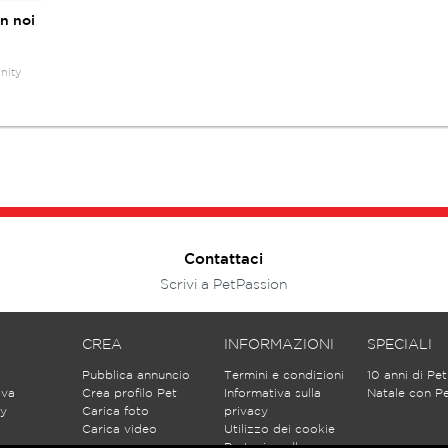
on noi
nity
Contattaci
Scrivi a PetPassion
CREA
INFORMAZIONI
SPECIALI
Pubblica annuncio
Termini e condizioni
10 anni di Pe
ova
Crea profilo Pet
Informativa sulla
Natale con P
y
Carica foto
privacy
Carica video
Utilizzo dei cookie
Partecipa alle