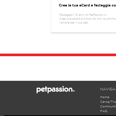
Crea la tua eCard e festeggia c
Festeggia i 10 anni di PetPassion.tv
Crea una eCard e condividi con la commu
l’amore per il tuo pet!
NAVIGA
Home
Cerca/Tr
Communit
FAQ