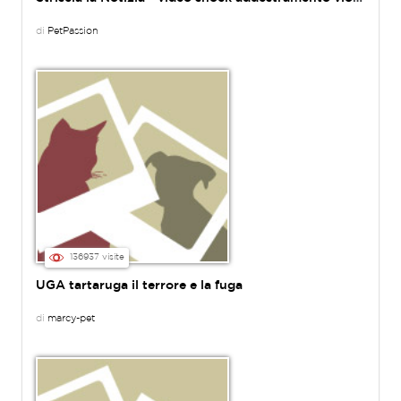
di
PetPassion
136937 visite
UGA tartaruga il terrore e la fuga
di
marcy-pet