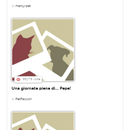
di
marcy-pet
552175 visite
Una giornata piena di... Pepe!
di
PetPassion