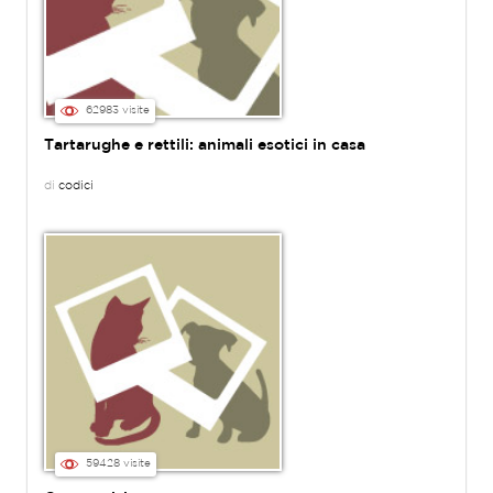
62983 visite
Tartarughe e rettili: animali esotici in casa
di
codici
59428 visite