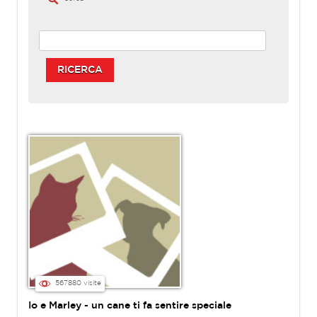
RICERCA
567880 visite
Io e Marley - un cane ti fa sentire speciale