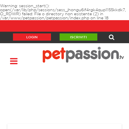
Warning
: session_start():
open(/var/lib/php/sessions/sess_jhongu6if4rgk4qup1155kkdk7,
O_RDWR) failed: File o directory non esistente (2) in
/var/www/petpassion/petpassion/index.php
on line
18
LOGIN
ISCRIVITI