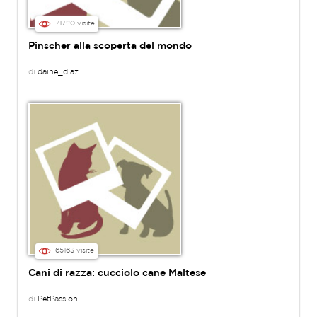
71720 visite
Pinscher alla scoperta del mondo
di
daine_diaz
65163 visite
Cani di razza: cucciolo cane Maltese
di
PetPassion