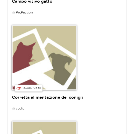
Campo visivo gatto
di
PetPassion
53067 visite
Corretta alimentazione dei conigli
di
codici