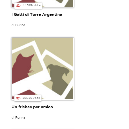
445919 visite
I Gatti di Torre Argentina
di
Purina
391789 visite
Un frisbee per amico
di
Purina