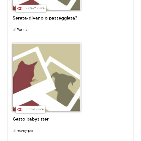
388932 visite
Serata-divano o passeggiata?
di
Purina
335731 visite
Gatto babysitter
di
marcy-pet