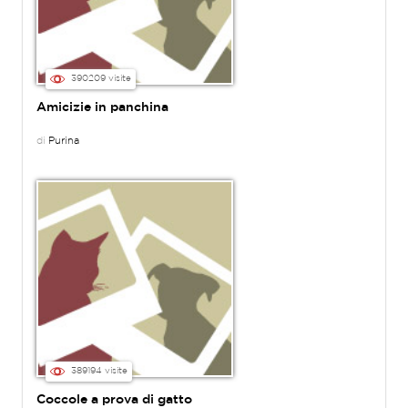
390209 visite
Amicizie in panchina
di
Purina
389194 visite
Coccole a prova di gatto