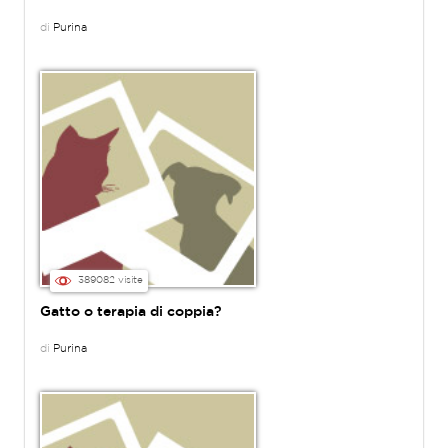
di
Purina
389082 visite
Gatto o terapia di coppia?
di
Purina