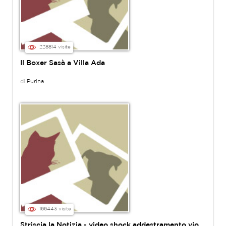
228814 visite
Il Boxer Sasà a Villa Ada
di
Purina
166443 visite
Striscia la Notizia - video shock addestramento violento di César Millan