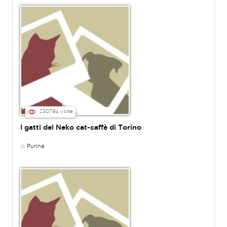
230794 visite
I gatti del Neko cat-caffè di Torino
di
Purina