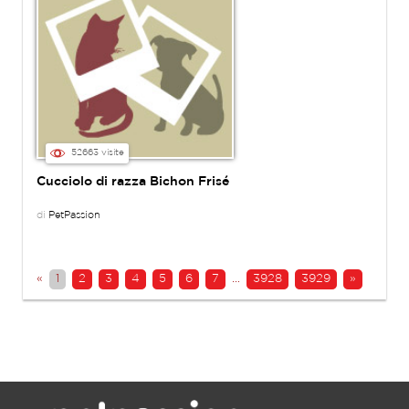
52663 visite
Cucciolo di razza Bichon Frisé
di
PetPassion
«
1
2
3
4
5
6
7
...
3928
3929
»