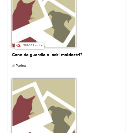
389079 visite
Cane da guardia o ladri maldestri?
di
Purina