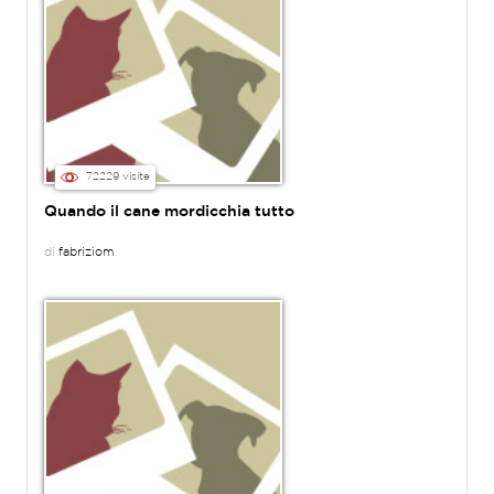
72229 visite
Quando il cane mordicchia tutto
di
fabriziom