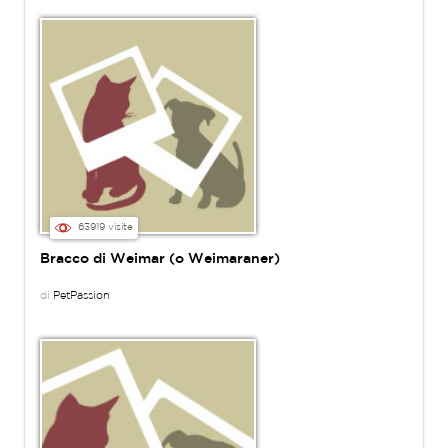
63919 visite
Bracco di Weimar (o Weimaraner)
di
PetPassion