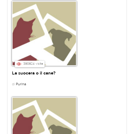
390824 visite
La suocera o il cane?
di
Purina