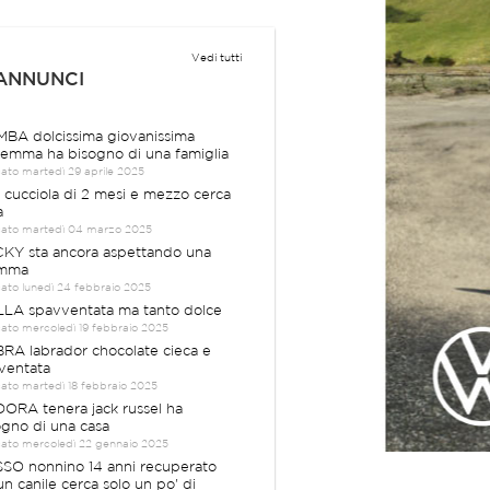
Vedi tutti
 ANNUNCI
BA dolcissima giovanissima
emma ha bisogno di una famiglia
cato martedì 29 aprile 2025
a cucciola di 2 mesi e mezzo cerca
a
cato martedì 04 marzo 2025
KY sta ancora aspettando una
mma
cato lunedì 24 febbraio 2025
LA spavventata ma tanto dolce
cato mercoledì 19 febbraio 2025
RA labrador chocolate cieca e
ventata
cato martedì 18 febbraio 2025
ORA tenera jack russel ha
ogno di una casa
cato mercoledì 22 gennaio 2025
SO nonnino 14 anni recuperato
un canile cerca solo un po' di