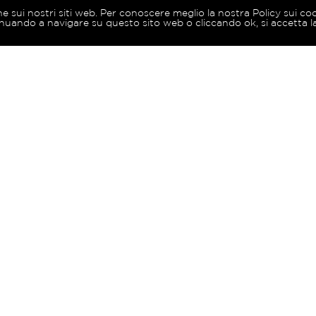
ne sui nostri siti web. Per conoscere meglio la nostra Policy sui co
nuando a navigare su questo sito web o cliccando ok, si accetta la