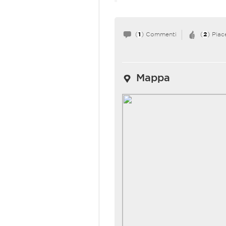
(
1
) Commenti
(
2
) Piac
Mappa