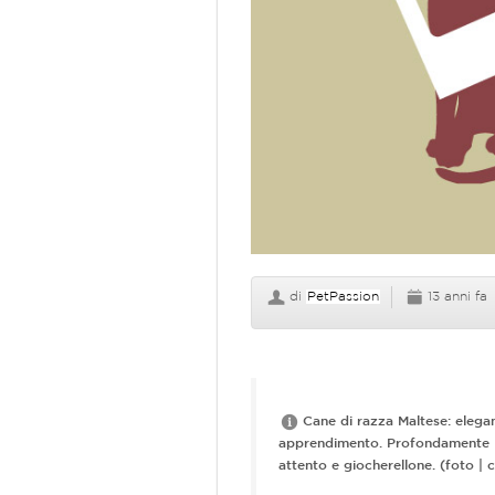
di
PetPassion
13 anni fa
Cane di razza Maltese: elegant
apprendimento. Profondamente le
attento e giocherellone. (foto | c