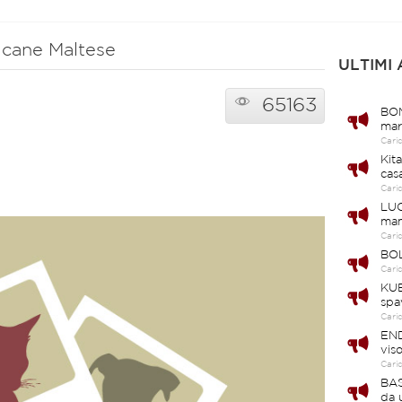
o cane Maltese
ULTIMI
65163
BOM
mar
Cari
Kit
cas
Cari
LUC
ma
Cari
BOL
Cari
KUB
spa
Cari
END
vis
Cari
BAS
da 