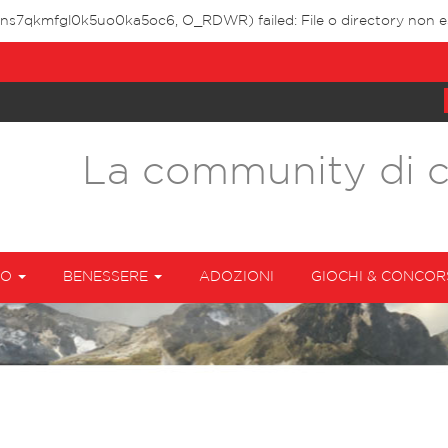
ttns7qkmfgl0k5uo0ka5oc6, O_RDWR) failed: File o directory non es
La community di 
TO
BENESSERE
ADOZIONI
GIOCHI & CONCOR