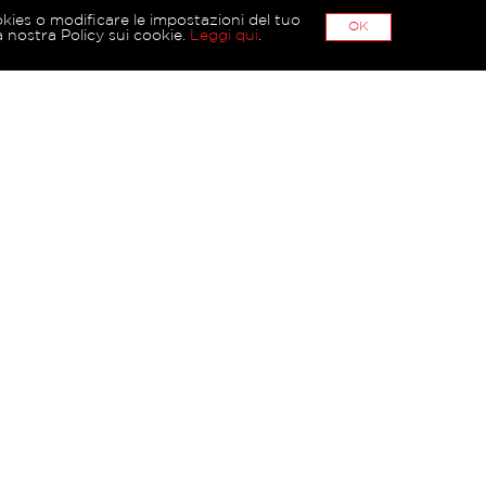
okies o modificare le impostazioni del tuo
OK
 nostra Policy sui cookie.
Leggi qui
.