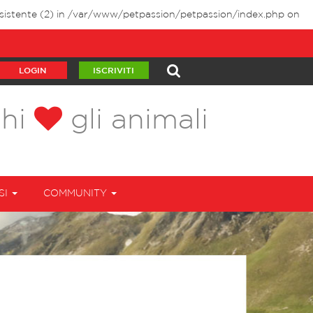
istente (2) in
/var/www/petpassion/petpassion/index.php
on
LOGIN
ISCRIVITI
chi
gli animali
SI
COMMUNITY