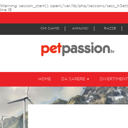
Warning
: session_start(): open(/var/lib/php/sessions/sess_h3a
line
18
CHI SIAMO
ANNUNCI
RAZZE
HOME
DA SAPERE
DIVERTIMEN