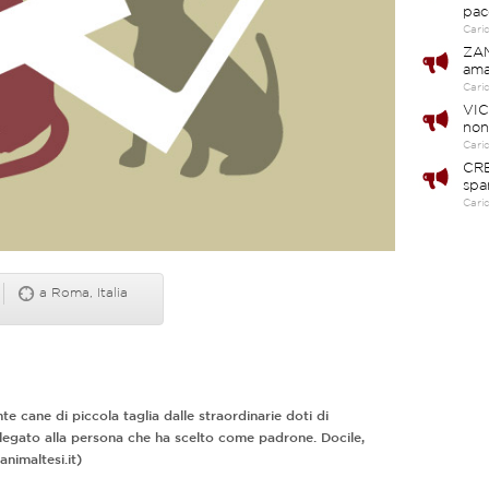
pac
Cari
ZAM
ama
Cari
VIC
non
Cari
CRE
spa
Cari
a Roma, Italia
e cane di piccola taglia dalle straordinarie doti di
gato alla persona che ha scelto come padrone. Docile,
animaltesi.it)