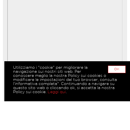
Utilizziamo i "cookie" per migliorare la
OK
navigazione sui nostri siti web. Per
conoscere meglio la nostra Policy sui cookies o
modificare le impostazioni del tuo browser, consulta
l’informativa completa*. Continuando a navigare su
questo sito web o cliccando ok, si accetta la nostra
Policy sui cookie.
Leggi qui
.