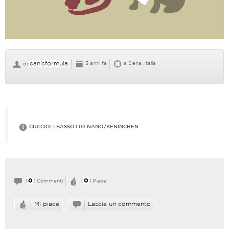
canisformula
3 anni fa
a Siena, Italia
di
CUCCIOLI BASSOTTO NANO/KENINCHEN
0
0
(
) Commenti
(
) Piace
Mi piace
Lascia un commento