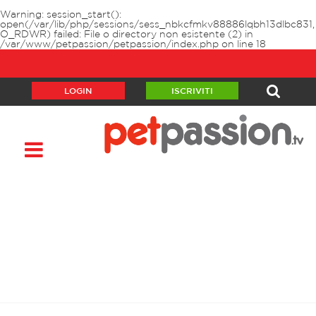
Warning
: session_start():
open(/var/lib/php/sessions/sess_nbkcfmkv88886lqbh13dlbc831,
O_RDWR) failed: File o directory non esistente (2) in
/var/www/petpassion/petpassion/index.php
on line
18
LOGIN
ISCRIVITI