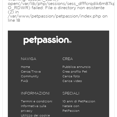
open(/var/lib/php/sessions/sess_dfffcrqdik6m87kpf
O_RDWR) failed: File o directory non esistente
(2) in
/var/www/petpassion/petpassion/index.php
on
line
18
NAVIGA
CREA
Home
Pubblica annuncio
Cerca/Trova
Crea profilo Pet
Community
Carica foto
FAQ
Carica video
INFORMAZIONI
SPECIALI
Termini e condizioni
10 anni di PetPassion
Informativa sulla
Natale con
privacy
PetPassion
Utilizzo dei cookie