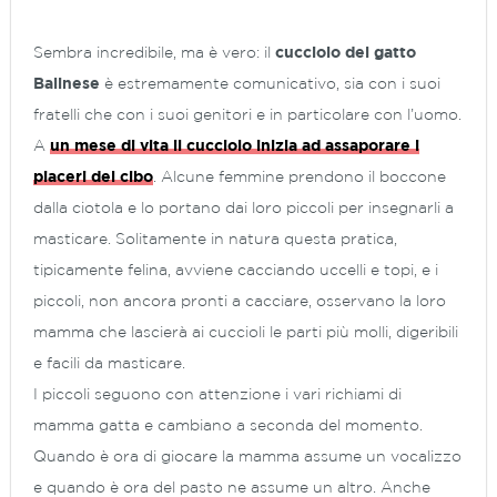
Sembra incredibile, ma è vero: il
cucciolo del gatto
Balinese
è estremamente comunicativo, sia con i suoi
fratelli che con i suoi genitori e in particolare con l’uomo.
A
un mese di vita il cucciolo inizia ad assaporare i
piaceri del cibo
. Alcune femmine prendono il boccone
dalla ciotola e lo portano dai loro piccoli per insegnarli a
masticare. Solitamente in natura questa pratica,
tipicamente felina, avviene cacciando uccelli e topi, e i
piccoli, non ancora pronti a cacciare, osservano la loro
mamma che lascierà ai cuccioli le parti più molli, digeribili
e facili da masticare.
I piccoli seguono con attenzione i vari richiami di
mamma gatta e cambiano a seconda del momento.
Quando è ora di giocare la mamma assume un vocalizzo
e quando è ora del pasto ne assume un altro. Anche