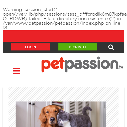
Warning
: session_start():
open(/var/lib/php/sessions/sess_dfffcrqdik6m87kpfaa
O_RDWR) failed: File o directory non esistente (2) in
/var/www/petpassion/petpassion/index.php
on line
18
LOGIN
ISCRIVITI