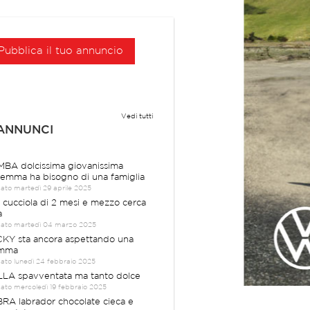
Pubblica il tuo annuncio
Vedi tutti
 ANNUNCI
BA dolcissima giovanissima
emma ha bisogno di una famiglia
cato martedì 29 aprile 2025
a cucciola di 2 mesi e mezzo cerca
a
cato martedì 04 marzo 2025
KY sta ancora aspettando una
mma
cato lunedì 24 febbraio 2025
LA spavventata ma tanto dolce
cato mercoledì 19 febbraio 2025
RA labrador chocolate cieca e