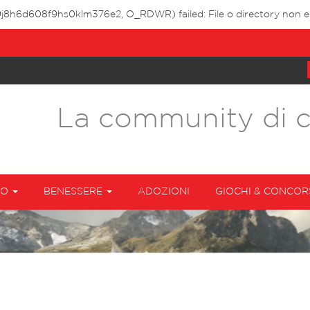
49j8h6d608f9hs0klm376e2, O_RDWR) failed: File o directory non es
La community di 
TO
BENESSERE
ADOZIONI
GIOCHI & CONCOR