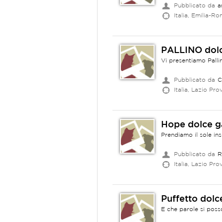
Pubblicato da
a
Italia, Emilia-R
PALLINO dolc
Vi presentiamo Pallin
Pubblicato da
C
Italia, Lazio Prov
Hope dolce ga
Prendiamo il sole ins
Pubblicato da
R
Italia, Lazio Prov
Puffetto dolc
E che parole si poss