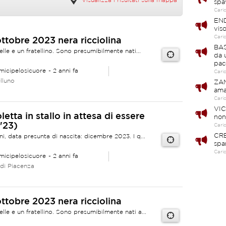
Visualizza i risultati sulla mappa
spa
Cari
END
vis
Cari
ottobre 2023 nera ricciolina
BAS
lle e un fratellino. Sono presumibilmente nati...
da 
pac
micipelosicuore
- 2 anni fa
Cari
lluno
ZAM
ama
Cari
VIC
etta in stallo in attesa di essere
non
'23)
Cari
CRE
ini, data presunta di nascita: dicembre 2023. I q...
spa
Cari
micipelosicuore
- 2 anni fa
 di Piacenza
ottobre 2023 nera ricciolina
lle e un fratellino. Sono presumibilmente nati a...