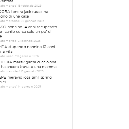
ventata
cato martedì 18 febbraio 2025
ORA tenera jack russel ha
ogno di una casa
cato mercoledì 22 gennaio 2025
SO nonnino 14 anni recuperato
un canile cerca solo un po' di
e
cato martedì 21 gennaio 2025
PA stupendo nonnino 13 anni
 la vita
cato lunedì 20 gennaio 2025
TORIA meravigliosa cucciolona
 ha ancora trovato una mamma
cato mercoledì 15 gennaio 2025
PE meravigliosa simil spring
niel
cato martedì 14 gennaio 2025