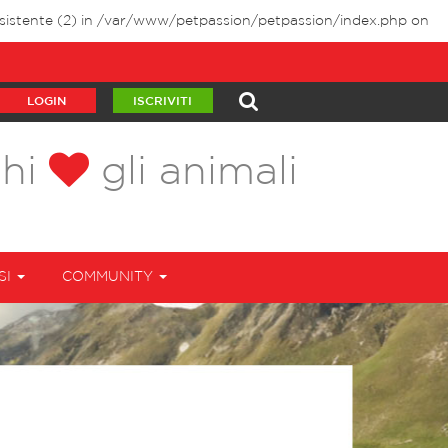
istente (2) in
/var/www/petpassion/petpassion/index.php
on
LOGIN
ISCRIVITI
chi
gli animali
SI
COMMUNITY