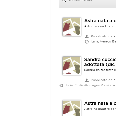
Annunci trovati
Astra nata a 
Astra ha quattro sore
Pubblicato da
a
Italia, Veneto Be
Sandra cucciol
adottata (dic 
Sandra ha tre fratell
Pubblicato da
a
Italia, Emilia-Romagna Provincia
Astra nata a 
Astra ha quattro sore