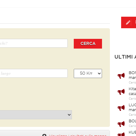
CERCA
ULTIMI
BOM
mar
Cari
Kit
cas
Cari
LUC
ma
Cari
BOL
Cari
KUB