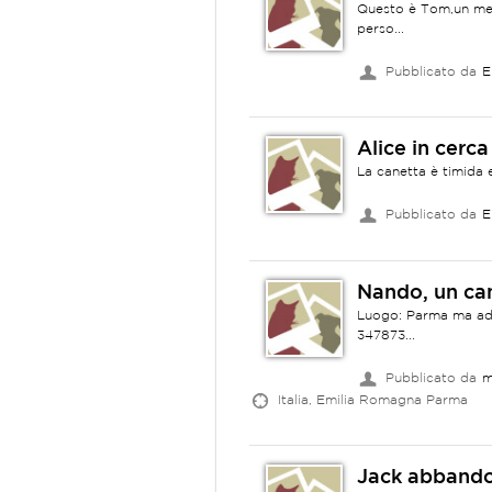
Questo è Tom,un meti
perso...
Pubblicato da
E
Alice in cerca
La canetta è timida 
Pubblicato da
E
Nando, un can
Luogo: Parma ma ado
347873...
Pubblicato da
m
Italia, Emilia Romagna Parma
Jack abbando