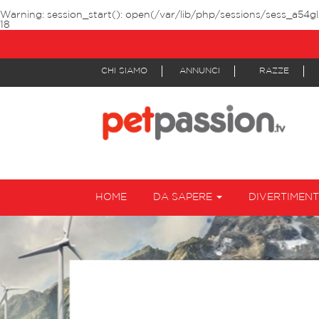
Warning
: session_start(): open(/var/lib/php/sessions/sess_a54gl
18
CHI SIAMO
ANNUNCI
RAZZE
HOME
DA SAPERE
DIVERTIMEN