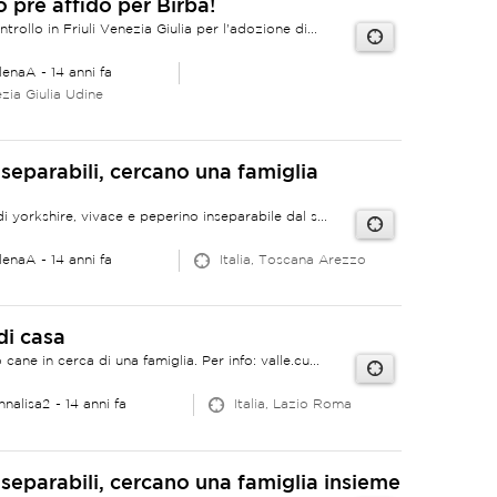
o pre affido per Birba!
trollo in Friuli Venezia Giulia per l'adozione di...
lenaA
- 14 anni fa
ezia Giulia Udine
nseparabili, cercano una famiglia
i yorkshire, vivace e peperino inseparabile dal s...
lenaA
- 14 anni fa
Italia, Toscana Arezzo
di casa
cane in cerca di una famiglia. Per info: valle.cu...
nnalisa2
- 14 anni fa
Italia, Lazio Roma
nseparabili, cercano una famiglia insieme