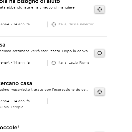
la ha bisogno di aiuto
tata abbandonata e ha smesso di mangiare. I
lenaA
- 14 anni fa
Italia, Sicilia Palermo
asa
ossima settimana verrà sterilizzata. Dopo la conva...
lenaA
- 14 anni fa
Italia, Lazio Roma
 cercano casa
issimo maschietto tigrato con l'espressione dolce...
lenaA
- 14 anni fa
 Olbia-Tempio
occole!