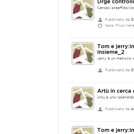
Urge controll
Cercasi preaffido/con
Pubblicato da
E
Italia, Friuli-Ven
Tom e jerry:i
insieme_2
Jerry è un meticcio d
Pubblicato da
E
Artù in cerca 
Artù è uno splendido 
Pubblicato da
a
Tom e jerry:i