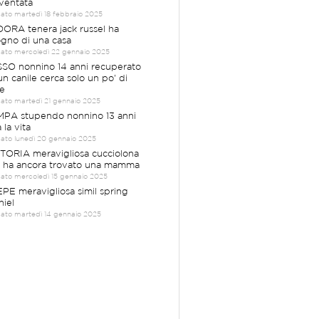
ventata
cato martedì 18 febbraio 2025
ORA tenera jack russel ha
ogno di una casa
cato mercoledì 22 gennaio 2025
SO nonnino 14 anni recuperato
un canile cerca solo un po' di
e
cato martedì 21 gennaio 2025
PA stupendo nonnino 13 anni
 la vita
cato lunedì 20 gennaio 2025
TORIA meravigliosa cucciolona
 ha ancora trovato una mamma
cato mercoledì 15 gennaio 2025
PE meravigliosa simil spring
niel
cato martedì 14 gennaio 2025