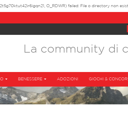
2t5g70ktut42ir6igqn21, O_RDWR) failed: File o directory non esis
La community di 
TO
BENESSERE
ADOZIONI
GIOCHI & CONCOR