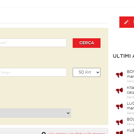
CERCA
ULTIMI
BOM
mar
Cari
Kit
cas
Cari
LUC
ma
Cari
BOL
Cari
KUB