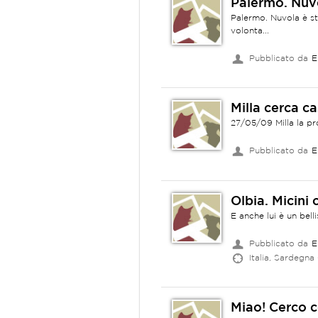
Palermo. Nuvo
Palermo. Nuvola è s
volonta...
Pubblicato da
E
Milla cerca c
27/05/09 Milla la pr
Pubblicato da
E
Olbia. Micini
E anche lui è un bell
Pubblicato da
E
Italia, Sardegna
Miao! Cerco c