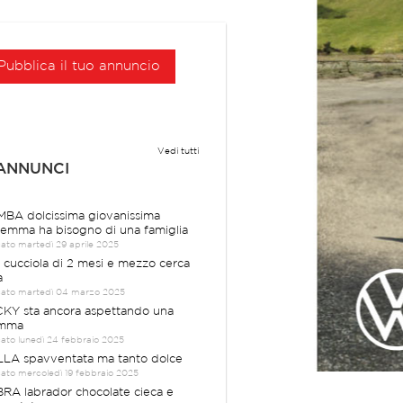
Pubblica il tuo annuncio
Vedi tutti
 ANNUNCI
BA dolcissima giovanissima
emma ha bisogno di una famiglia
cato martedì 29 aprile 2025
a cucciola di 2 mesi e mezzo cerca
a
cato martedì 04 marzo 2025
KY sta ancora aspettando una
mma
cato lunedì 24 febbraio 2025
LA spavventata ma tanto dolce
cato mercoledì 19 febbraio 2025
RA labrador chocolate cieca e