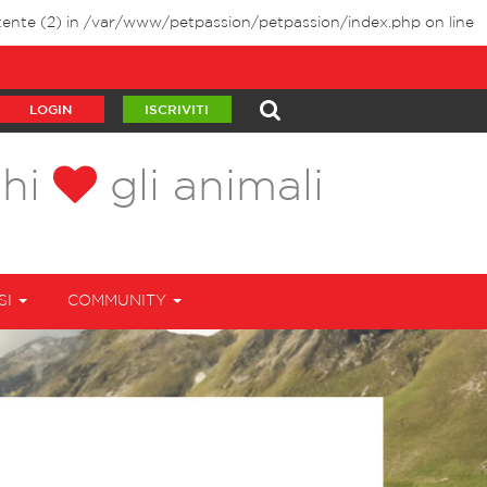
tente (2) in
/var/www/petpassion/petpassion/index.php
on line
LOGIN
ISCRIVITI
chi
gli animali
SI
COMMUNITY