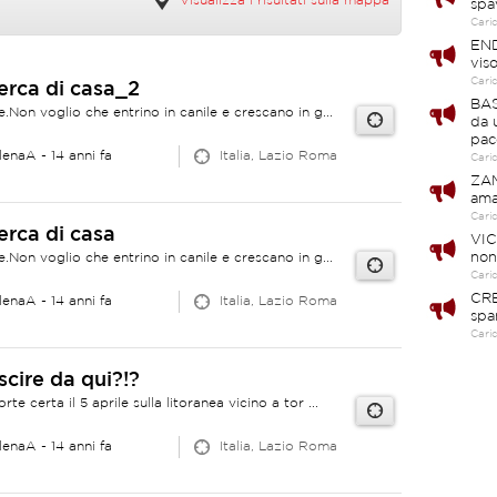
Visualizza i risultati sulla mappa
spa
Cari
END
vis
Cari
cerca di casa_2
BAS
.Non voglio che entrino in canile e crescano in g...
da 
pac
lenaA
- 14 anni fa
Italia, Lazio Roma
Cari
ZAM
ama
Cari
cerca di casa
VIC
.Non voglio che entrino in canile e crescano in g...
non
Cari
CRE
lenaA
- 14 anni fa
Italia, Lazio Roma
spa
Cari
scire da qui?!?
e certa il 5 aprile sulla litoranea vicino a tor ...
lenaA
- 14 anni fa
Italia, Lazio Roma