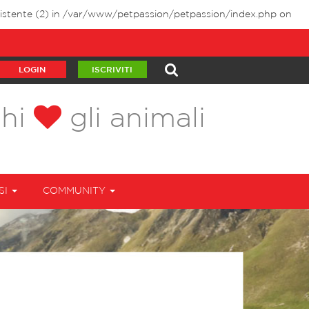
stente (2) in
/var/www/petpassion/petpassion/index.php
on
LOGIN
ISCRIVITI
chi
gli animali
SI
COMMUNITY