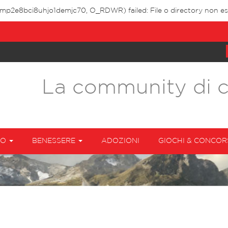
imp2e8bci8uhjo1demjc70, O_RDWR) failed: File o directory non esi
La community di 
TO
BENESSERE
ADOZIONI
GIOCHI & CONCOR