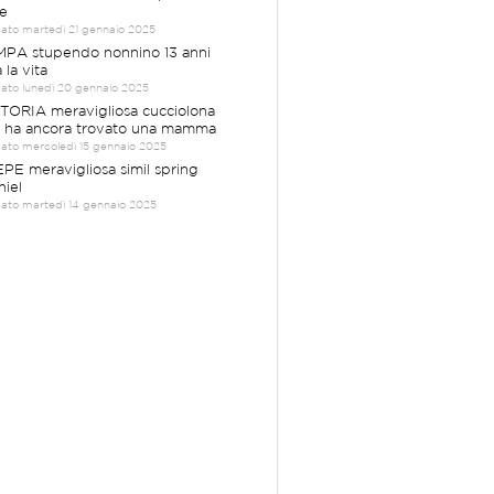
e
cato martedì 21 gennaio 2025
PA stupendo nonnino 13 anni
 la vita
cato lunedì 20 gennaio 2025
TORIA meravigliosa cucciolona
 ha ancora trovato una mamma
cato mercoledì 15 gennaio 2025
PE meravigliosa simil spring
niel
cato martedì 14 gennaio 2025