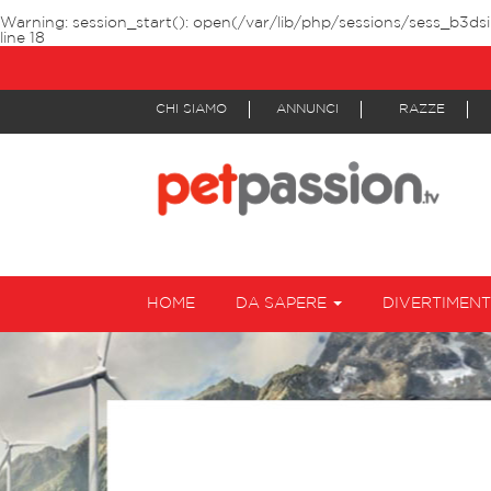
Warning
: session_start(): open(/var/lib/php/sessions/sess_b3ds
line
18
CHI SIAMO
ANNUNCI
RAZZE
HOME
DA SAPERE
DIVERTIMEN