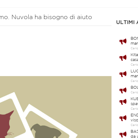
mo. Nuvola ha bisogno di aiuto
ULTIMI
BOM
mar
Cari
Kit
cas
Cari
LUC
ma
Cari
BOL
Cari
KUB
spa
Cari
END
vis
Cari
BAS
da 