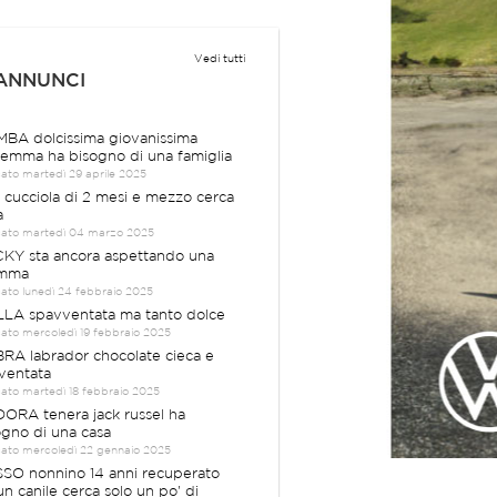
Vedi tutti
 ANNUNCI
BA dolcissima giovanissima
emma ha bisogno di una famiglia
cato martedì 29 aprile 2025
a cucciola di 2 mesi e mezzo cerca
a
cato martedì 04 marzo 2025
KY sta ancora aspettando una
mma
cato lunedì 24 febbraio 2025
LA spavventata ma tanto dolce
cato mercoledì 19 febbraio 2025
RA labrador chocolate cieca e
ventata
cato martedì 18 febbraio 2025
ORA tenera jack russel ha
ogno di una casa
cato mercoledì 22 gennaio 2025
SO nonnino 14 anni recuperato
un canile cerca solo un po' di