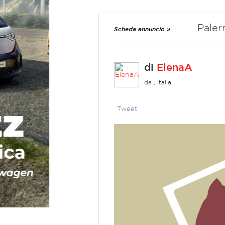
Paler
Scheda annuncio »
di
ElenaA
da
, Italia
Tweet