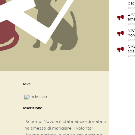
pac
Cari
ZAM
ama
Cari
VIC
non
Cari
CRE
spa
Cari
Dove
Descrizione
Palermo. Nuvola è stata abbandonata e
ha smesso di mangiare. I volontari