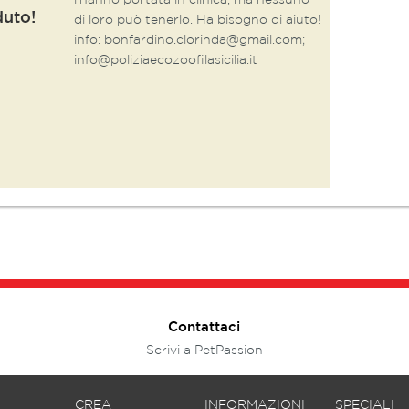
l'hanno portata in clinica, ma nessuno
duto!
di loro può tenerlo. Ha bisogno di aiuto!
info: bonfardino.clorinda@gmail.com;
info@poliziaecozoofilasicilia.it
Contattaci
Scrivi a PetPassion
CREA
INFORMAZIONI
SPECIALI