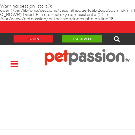
Warning
: session_start():
open(/var/lib/php/sessions/sess_9hpqqe4c5bl2gbo5dsmrskmnf1
O_RDWR) failed: File o directory non esistente (2) in
/var/www/petpassion/petpassion/index.php
on line
18
LOGIN
ISCRIVITI