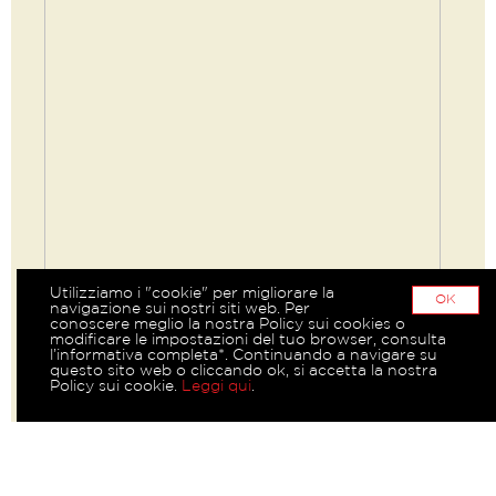
Utilizziamo i "cookie" per migliorare la
OK
navigazione sui nostri siti web. Per
conoscere meglio la nostra Policy sui cookies o
modificare le impostazioni del tuo browser, consulta
l’informativa completa*. Continuando a navigare su
questo sito web o cliccando ok, si accetta la nostra
Policy sui cookie.
Leggi qui
.