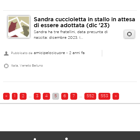
Sandra cuccioletta in stallo in attesa
di essere adottata (dic '23)
Sandra ha tre fratellini, data presunta di
nascita: dicembre 2023. I...
amicipelosicuore
- 2 anni fa
Pubblicato da
Italia, Veneto Belluno
«
1
2
...
3
4
5
6
7
...
552
553
»