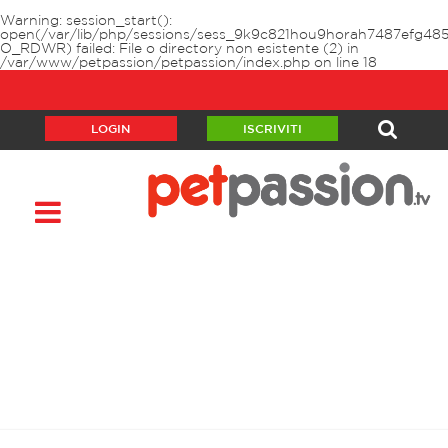
Warning
: session_start():
open(/var/lib/php/sessions/sess_9k9c821hou9horah7487efg485
O_RDWR) failed: File o directory non esistente (2) in
/var/www/petpassion/petpassion/index.php
on line
18
LOGIN
ISCRIVITI