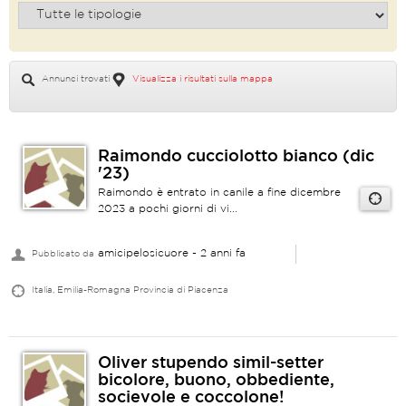
Annunci trovati
Visualizza i risultati sulla mappa
Raimondo cucciolotto bianco (dic
'23)
Raimondo è entrato in canile a fine dicembre
2023 a pochi giorni di vi...
amicipelosicuore
- 2 anni fa
Pubblicato da
Italia, Emilia-Romagna Provincia di Piacenza
Oliver stupendo simil-setter
bicolore, buono, obbediente,
socievole e coccolone!