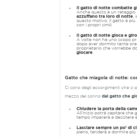
Il gatto di notte combatte gl
Anche questo è un retaggio d
azzuffano tra loro di notte
,
questo motivo. Il gatto è più 
con i propri simili.
Il gatto di notte gioca e gir
A volte non ha uno scopo pr
dopo aver dormito tante ore d
proprietario che vorrebbe dor
giocare
.
Gatto che miagola di notte: c
Ci sono degli accorgimenti che si
mezzo del sonno
dal gatto che gi
Chiudere la porta della cam
All’inizio potrà capitare che 
tempo imparerà a desistere e 
Lasciare sempre un po’ di c
pieno, tenderà a dormire più