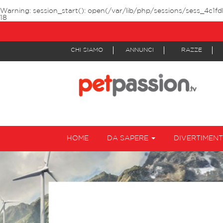
Warning
: session_start(): open(/var/lib/php/sessions/sess_4c1f
18
CHI SIAMO
ANNUNCI
RAZZE
HOME
DA SAPERE
DIVERTIMEN