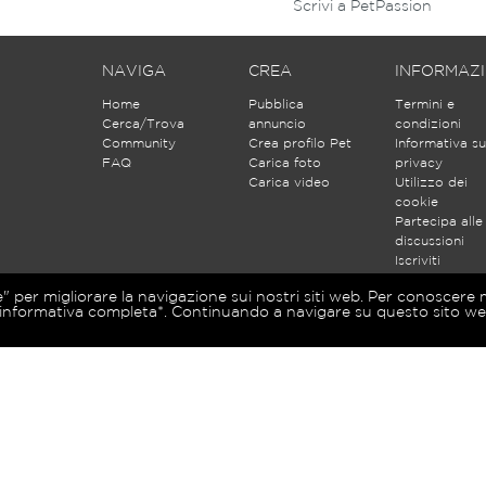
Scrivi a PetPassion
NAVIGA
CREA
INFORMAZI
Home
Pubblica
Termini e
Cerca/Trova
annuncio
condizioni
Community
Crea profilo Pet
Informativa su
FAQ
Carica foto
privacy
Carica video
Utilizzo dei
cookie
Partecipa alle
discussioni
Iscriviti
e" per migliorare la navigazione sui nostri siti web. Per conoscere 
’informativa completa*. Continuando a navigare su questo sito web 