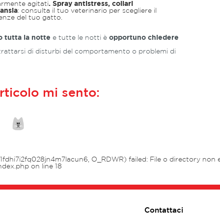
armente agitati
. Spray antistress, collari
-ansia
: consulta il tuo veterinario per scegliere il
enze del tuo gatto.
o tutta la notte
e tutte le notti è
opportuno chiedere
trattarsi di disturbi del comportamento o problemi di
rticolo mi sento:
fdhi7i2fq028jn4m7lacun6, O_RDWR) failed: File o directory non es
ndex.php
on line
18
Contattaci