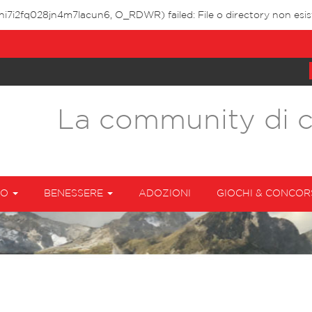
dhi7i2fq028jn4m7lacun6, O_RDWR) failed: File o directory non esis
La community di 
TO
BENESSERE
ADOZIONI
GIOCHI & CONCOR