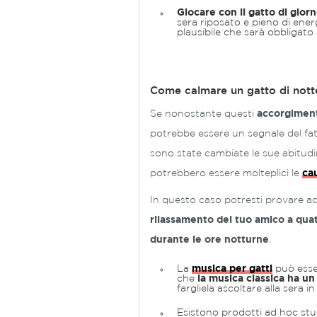
Giocare con il gatto di gior
sera riposato e pieno di ener
plausibile che sarà obbligato
Come calmare un gatto di nott
Se nonostante questi
accorgimenti
potrebbe essere un segnale del fa
sono state cambiate le sue abitud
potrebbero essere molteplici le
ca
In questo caso potresti provare ad
rilassamento del tuo amico a qu
durante le ore notturne
.
La
musica per gatti
può esse
che
la musica classica ha un 
fargliela ascoltare alla sera in
Esistono prodotti ad hoc studi