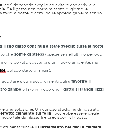
no
, così da tenerlo sveglio ed evitare che arrivi alla
gie. Se il gatto non dormirà tanto di giorno, è
 a farlo la notte, o comunque appena gli verrà sonno.
e
 il tuo gatto continua a stare sveglio tutta la notte
tto che
soffre di stress
(specie se nell’ultimo periodo
ini o ha dovuto adattarsi a un nuovo ambiente, ma
use
del suo stato di ansia).
 adottare alcuni accorgimenti utili a
favorire il
attro zampe
e fare in modo che il
gatto si tranquillizzi
re una soluzione. Un curioso studio ha dimostrato
effetto calmante sui felini
, potrebbe essere ideale
 modo tale da rilassarli e predisporli al riposo.
ati per facilitare il
rilassamento dei mici e calmarli