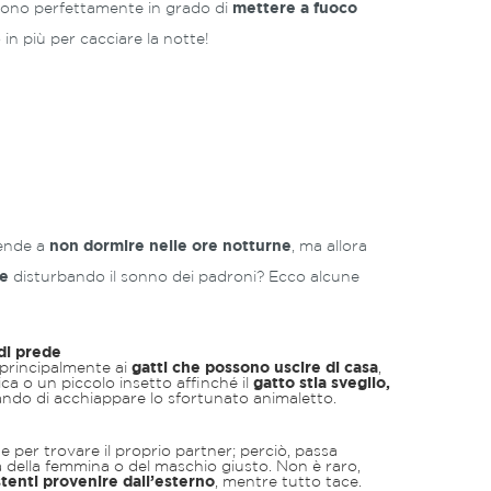
i sono perfettamente in grado di
mettere a fuoco
 in più per cacciare la notte!
tende a
non dormire nelle ore notturne
, ma allora
te
disturbando il sonno dei padroni? Ecco alcune
 di prede
e principalmente ai
gatti che possono uscire di casa
,
a o un piccolo insetto affinché il
gatto stia sveglio,
ando di acchiappare lo sfortunato animaletto.
ne per trovare il proprio partner; perciò, passa
ca della femmina o del maschio giusto. Non è raro,
stenti provenire dall’esterno
, mentre tutto tace.