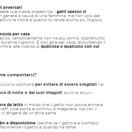
i avversari
ella sua indole predatrice: i
gatti spesso si
 in genere a causa di una femmina, ma non solo per
attivo la notte e questo lo rende anche più litigioso
onzola per casa
eciso, semplicemente non ha più sonno, soprattutto
urante il giorno. E così gira per casa, disturbando il
mire, alla ricerca di
qualcosa o qualcuno con cui
ome comportarsi?
 possono adottare
per evitare di essere svegliati
nel
oca di notte e dai suoi miagolii
, eccone alcuni.
era da letto
in modo che il gatto non possa entrare.
graffi sulla porta e continui a miagolare, ma con il
si dirigerà da un’altra parte.
ibo a disposizione
, perché se il gatto è a stomaco
 facilmente rispetto a quando ha fame.