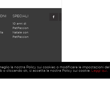
ONI
SPECIALI
10 anni di
PetPassion
lla
Natale con
PetPassion
meglio la nostra Policy sui cookies o modificare le impostazioni del
o cliccando ok, si accetta la nostra Policy sui cookie.
Leggi qui
.