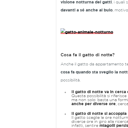
visione notturna dei gatti
, i qual
davanti a sé anche al buio
, motivo
Cosa fa il gatto di notte?
Anche il gatto da appartamento 
cosa fa quando sta sveglio la not
possibilità.
Il gatto di notte va in cerca
Questa possibilità si riferisc
ma non solo: basta una formic
anche per diverse ore
, cerc
Il gatto di notte si accoppia
Il gatto sceglie le ore nottur
diverse ore in giro alla ricer
infatti, sentire
miagolii persi