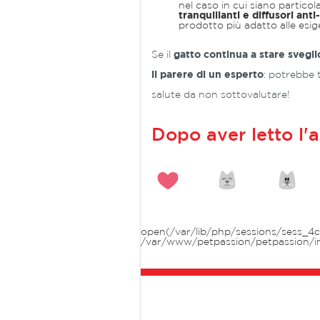
nel caso in cui siano particol
tranquillanti e diffusori anti
prodotto più adatto alle esig
Se il
gatto continua a stare svegli
il parere di un esperto
: potrebbe 
salute da non sottovalutare!
Dopo aver letto l'a
open(/var/lib/php/sessions/sess_4c1
/var/www/petpassion/petpassion/i