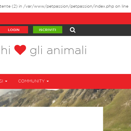
tente (2) in
/var/www/petpassion/petpassion/index.php
on line
LOGIN
ISCRIVITI
chi
gli animali
SI
COMMUNITY