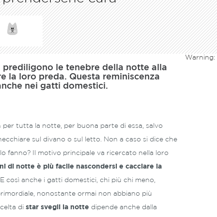
Warning
:
i prediligono le tenebre della notte alla
re la loro preda. Questa reminiscenza
 anche nei gatti domestici.
n per tutta la notte, per buona parte di essa, salvo
necchiare sul divano o sul letto. Non a caso si dice che
lo fanno? Il motivo principale va ricercato nella loro
ini
di notte è più facile nascondersi e cacciare la
. E così anche i gatti domestici, chi più chi meno,
rimordiale, nonostante ormai non abbiano più
scelta di
star svegli la notte
dipende anche dalla