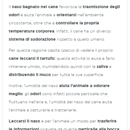
Il
naso bagnato nel cane
favorisce la
trasmissione degli
odori
e aiuta l’animale a
orientarsi
nell’ambiente
circostante, oltre che a
controllare la propria
temperatura corporea
. Infatti, il cane ha un diverso
sistema di sudorazione
rispetto a quello umano.
Per questa ragione capita spesso di vedere il proprio
cane leccarsi il tartufo:
questa attività lo aiuta a farlo
rimanere umido, inumidendolo quindi con la
saliva
e
distribuendo il muco
per tutta la sua superficie.
Inoltre, l’umidità del naso
aiuta l’animale a odorare
meglio
: gli
odori
sono infatti piccole particelle che
fluttuano nell’aria e, l’umidità del naso del cane aiuta
l’animale a catturarle e trattenerle.
Leccarsi il naso
è per l’animale un modo per
trasferire
le informazioni
ricavate da queste
particelle
alla bocca
.