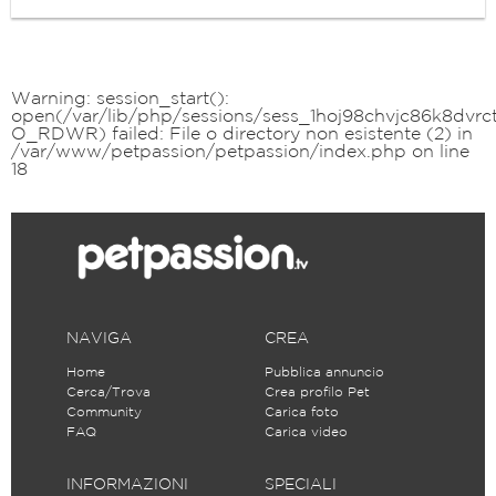
Warning
: session_start():
open(/var/lib/php/sessions/sess_1hoj98chvjc86k8dvr
O_RDWR) failed: File o directory non esistente (2) in
/var/www/petpassion/petpassion/index.php
on line
18
NAVIGA
CREA
Home
Pubblica annuncio
Cerca/Trova
Crea profilo Pet
Community
Carica foto
FAQ
Carica video
INFORMAZIONI
SPECIALI