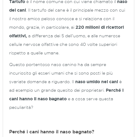
Tartufo
è il nome comune con cui viene chiamato il
naso
dei cani
. Il tartufo del cane è il principale mezzo con cui
il nostro amico peloso conosce e si relaziona con il
mondo, grazie, in particolare, ai
220 milioni di ricettori
olfattivi,
a differenza dei 5 dell’uomo, e alle numerose
cellule nervose olfattive che sono 40 volte superiori
rispetto a quelle umane.
Questo portentoso naso canino ha da sempre
incuriosito gli esseri umani che si sono posti le più
svariate domande a riguardo. Il
naso umido nei cani
è
ad esempio un grande quesito dei proprietari.
Perché i
cani hanno il naso bagnato
e a cosa serve questa
peculiarità?
Perché i cani hanno il naso bagnato?