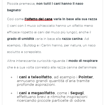
Piccola premessa,
non tutti i cani hanno il naso
bagnato
!
Così come
l’olfatto del cane
varia in base alla sua razza
(i cani con il muso schiacciato hanno un olfatto meno
efficace rispetto ai cani dal muso più lungo), anche il
grado di umidità
varia in base alla
razza canina
. Ad
esempio, i Bulldog e i Carlini hanno, per natura, un naso
asciutto e screpolato.
Altra interessante curiosità riguarda il
modo di respirare
che è a sua volta correlato alla razza canina dell’animale:
I
cani a teleolfatto
, ad esempio i
Pointer
,
annusano grandi quantità d’aria tramite
profonde aspirazioni.
I
cani a megaolfatto
, come i
Segugi
,
effettuano brevi e ritmiche inspirazioni
ricercando piccole particelle di odore.