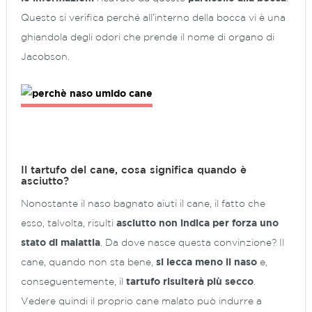
Questo si verifica perché all’interno della bocca vi è una
ghiandola degli odori che prende il nome di organo di
Jacobson.
Il tartufo del cane, cosa significa quando è
asciutto?
Nonostante il naso bagnato aiuti il cane, il fatto che
esso, talvolta, risulti
asciutto non indica per forza uno
stato di malattia
. Da dove nasce questa convinzione? Il
cane, quando non sta bene,
si lecca meno il naso
e,
conseguentemente, il
tartufo risulterà più secco
.
Vedere quindi il proprio cane malato può indurre a