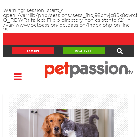
Warning
: session_start():
open(/var/lib/php/sessions/sess_1hoj98chvjc86k8dvr
O_RDWR) failed: File o directory non esistente (2) in
/var/www/petpassion/petpassion/index.php
on line
18
LOGIN
ISCRIVITI