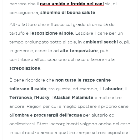
pensare che il
naso umido e freddo nei cani
sia, di
conseguenza,
sinonimo di buona salute
.
Altro fattore che influisce sul grado di umidità del
tartufo è l’
esposizione al sole
. Lasciare il cane per un
tempo prolungato sotto al sole, in a
mbienti secchi
o, più
in generale, esposto ad
alte
temperature
, può
contribuire all’essiccazione del naso e favorirne la
screpolazione
.
È bene ricordare che
non tutte le razze canine
tollerano il caldo
; tra queste, ad esempio, il
Labrador
, il
Terranova
, l’
Husky
, l’
Alaskan Malamute
e molte altre
ancora. Ragion per cui è meglio spostare il proprio cane
all’
ombra
e
procurargli dell’acqua
per aiutarlo ad
acclimatarsi. Stessi accorgimenti valgono anche nel caso
in cui il nostro amico a quattro zampe si trovi esposto al