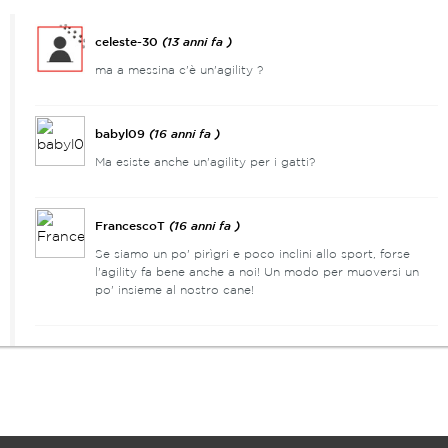
celeste-30
(13 anni fa )
ma a messina c'è un'agility ?
babyl09
(16 anni fa )
Ma esiste anche un'agility per i gatti?
FrancescoT
(16 anni fa )
Se siamo un po' pirìgri e poco inclini allo sport, forse
l'agility fa bene anche a noi! Un modo per muoversi un
po' insieme al nostro cane!