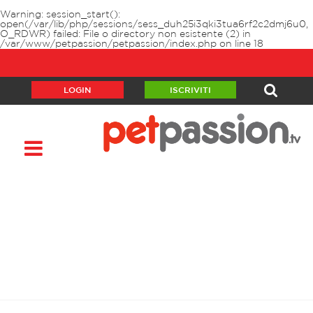
Warning
: session_start():
open(/var/lib/php/sessions/sess_duh25i3qki3tua6rf2c2dmj6u0,
O_RDWR) failed: File o directory non esistente (2) in
/var/www/petpassion/petpassion/index.php
on line
18
LOGIN
ISCRIVITI