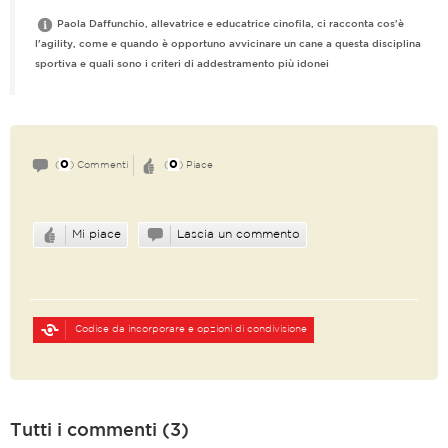
Paola Daffunchio, allevatrice e educatrice cinofila, ci racconta cos'è
l'agility, come e quando è opportuno avvicinare un cane a questa disciplina
sportiva e quali sono i criteri di addestramento più idonei
0
0
(
) Commenti
(
) Piace
Mi piace
Lascia un commento
Codice da incorporare e opzioni di condivisione
Tutti i commenti (3)