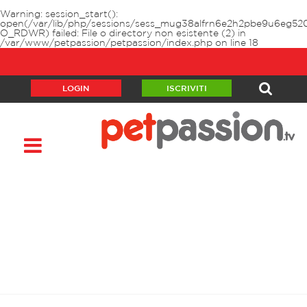
Warning
: session_start():
open(/var/lib/php/sessions/sess_mug38alfrn6e2h2pbe9u6eg520
O_RDWR) failed: File o directory non esistente (2) in
/var/www/petpassion/petpassion/index.php
on line
18
LOGIN
ISCRIVITI