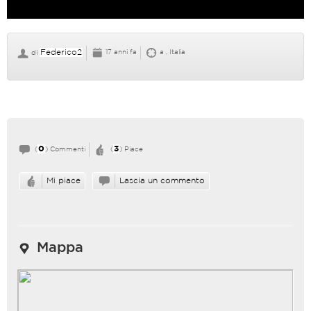
Federico2
17 anni fa
a , Italia
di
0
3
(
) Commenti
(
) Piace
Mi piace
Lascia un commento
Mappa