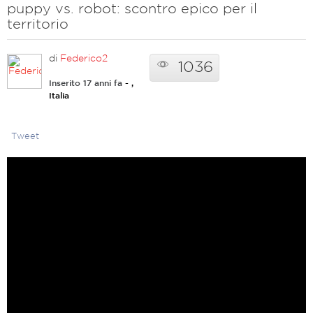
puppy vs. robot: scontro epico per il
territorio
di
Federico2
1036
Inserito 17 anni fa
- ,
Italia
Tweet