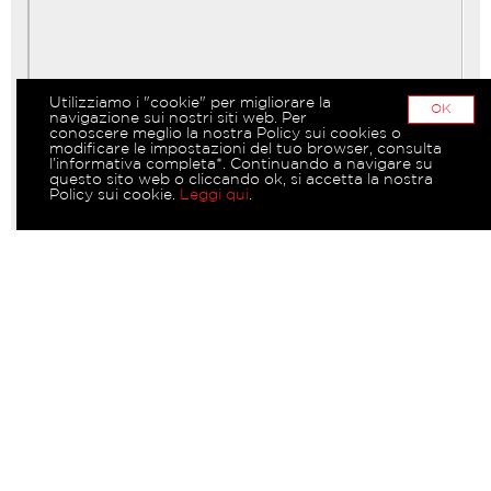
Utilizziamo i "cookie" per migliorare la
OK
navigazione sui nostri siti web. Per
conoscere meglio la nostra Policy sui cookies o
modificare le impostazioni del tuo browser, consulta
l’informativa completa*. Continuando a navigare su
questo sito web o cliccando ok, si accetta la nostra
Policy sui cookie.
Leggi qui
.