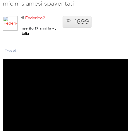
micini siamesi spaventati
di
Federico2
1699
Inserito 17 anni fa
- ,
Italia
Tweet