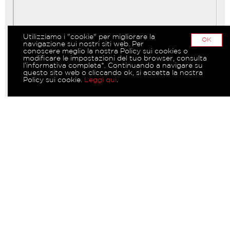
Utilizziamo i "cookie" per migliorare la
OK
navigazione sui nostri siti web. Per
conoscere meglio la nostra Policy sui cookies o
modificare le impostazioni del tuo browser, consulta
l’informativa completa*. Continuando a navigare su
questo sito web o cliccando ok, si accetta la nostra
Policy sui cookie.
Leggi qui
.