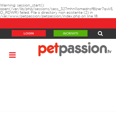
Warning
: session_start():
open(/var/lib/php/sessions/sess_327mhnl1omadnsf8ljrer7qvk5,
O_RDWR) failed: File o directory non esistente (2) in
/var/www/petpassion/petpassion/index.php
on line
18
LOGIN
ISCRIVITI