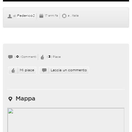
Federico2
17 anni fa
a , Italia
di
0
3
(
) Commenti
(
) Piace
Mi piace
Lascia un commento
Mappa