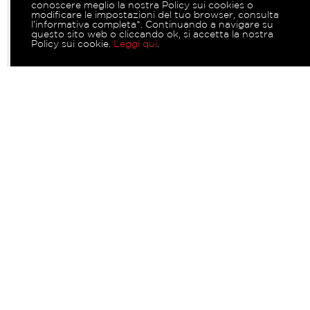
conoscere meglio la nostra Policy sui cookies o
modificare le impostazioni del tuo browser, consulta
l’informativa completa*. Continuando a navigare su
questo sito web o cliccando ok, si accetta la nostra
Policy sui cookie.
Leggi qui
.