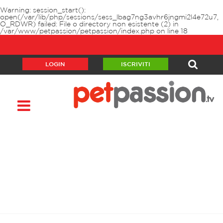
Warning
: session_start():
open(/var/lib/php/sessions/sess_lbag7ng3avhr6jngmi2l4e72u7,
O_RDWR) failed: File o directory non esistente (2) in
/var/www/petpassion/petpassion/index.php
on line
18
LOGIN
ISCRIVITI