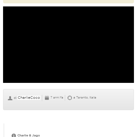
CharlieCoco
7 anni fa
a Taranto, Italia
di
Charlie & Jago