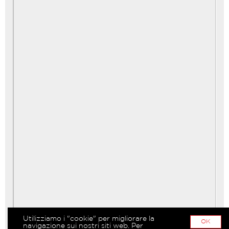
Utilizziamo i "cookie" per migliorare la
OK
navigazione sui nostri siti web. Per