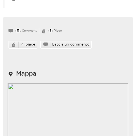
0
1
(
) Commenti
(
) Piace
Mi piace
Lascia un commento
Mappa