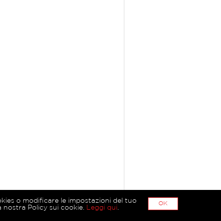
okies o modificare le impostazioni del tuo
OK
 nostra Policy sui cookie.
Leggi qui
.