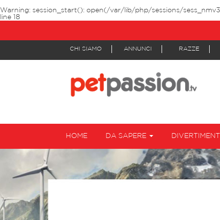
Warning
: session_start(): open(/var/lib/php/sessions/sess_nmv
line
18
CHI SIAMO
ANNUNCI
RAZZE
HOME
DA SAPERE
DIVERTIMEN