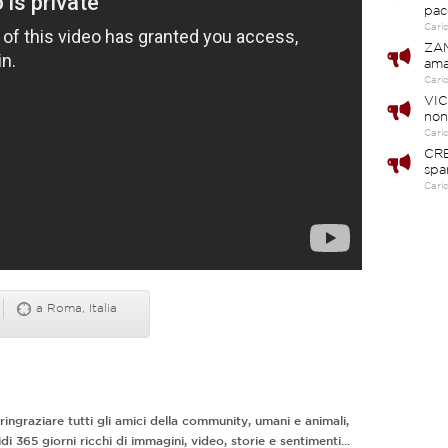
pac
Cari
ZAM
ama
Cari
VIC
non
Cari
CRE
spa
Cari
a Roma, Italia
ringraziare tutti gli amici della community, umani e animali,
i 365 giorni ricchi di immagini, video, storie e sentimenti...