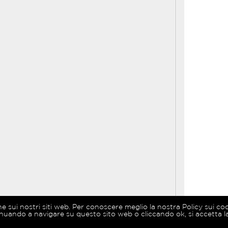
ne sui nostri siti web. Per conoscere meglio la nostra Policy sui co
nuando a navigare su questo sito web o cliccando ok, si accetta la