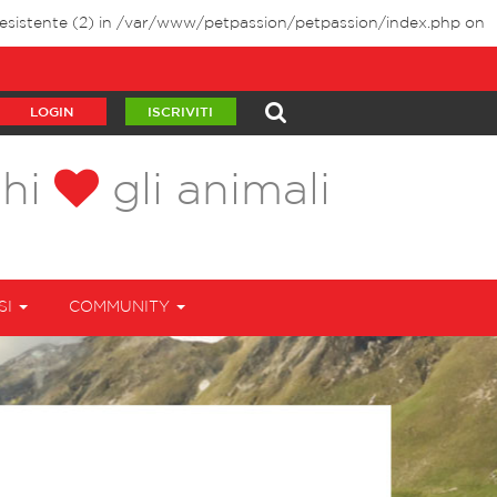
sistente (2) in
/var/www/petpassion/petpassion/index.php
on
LOGIN
ISCRIVITI
chi
gli animali
SI
COMMUNITY