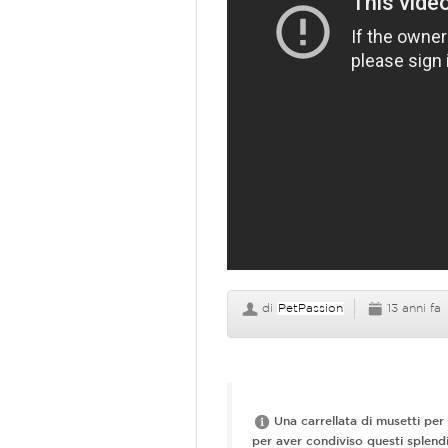
di
PetPassion
13 anni fa
Una carrellata di musetti per 
per aver condiviso questi splendid