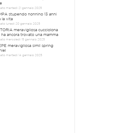
e
cato martedì 21 gennaio 2025
PA stupendo nonnino 13 anni
 la vita
cato lunedì 20 gennaio 2025
TORIA meravigliosa cucciolona
 ha ancora trovato una mamma
cato mercoledì 15 gennaio 2025
PE meravigliosa simil spring
niel
cato martedì 14 gennaio 2025