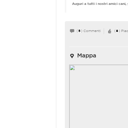
Auguri a tutti i nostri amici cani, ga
(
5
) Commenti
(
8
) Pia
Mappa