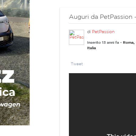
Auguri da PetPassion -
di
PetPassion
Inserito 13 anni fa
- Roma,
Italia
Tweet