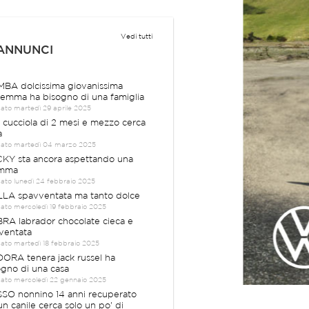
Vedi tutti
 ANNUNCI
BA dolcissima giovanissima
emma ha bisogno di una famiglia
cato martedì 29 aprile 2025
a cucciola di 2 mesi e mezzo cerca
a
cato martedì 04 marzo 2025
KY sta ancora aspettando una
mma
cato lunedì 24 febbraio 2025
LA spavventata ma tanto dolce
cato mercoledì 19 febbraio 2025
RA labrador chocolate cieca e
ventata
cato martedì 18 febbraio 2025
ORA tenera jack russel ha
ogno di una casa
cato mercoledì 22 gennaio 2025
SO nonnino 14 anni recuperato
un canile cerca solo un po' di