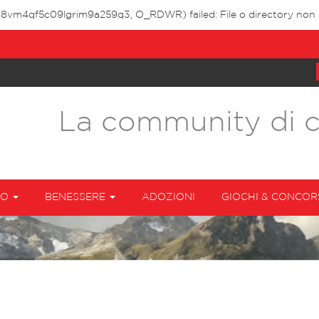
38vm4qf5c09lgrim9a259q3, O_RDWR) failed: File o directory non e
La community di 
TO
BENESSERE
ADOZIONI
GIOCHI & CONCOR