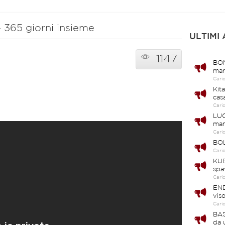
 365 giorni insieme
ULTIMI
1147
BOM
mar
Cari
Kit
cas
Cari
LUC
ma
Cari
BOL
Cari
KUB
spa
Cari
END
vis
Cari
BAS
da 