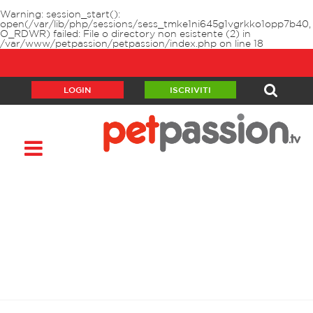
Warning
: session_start():
open(/var/lib/php/sessions/sess_tmke1ni645g1vgrkko1opp7b40,
O_RDWR) failed: File o directory non esistente (2) in
/var/www/petpassion/petpassion/index.php
on line
18
LOGIN
ISCRIVITI