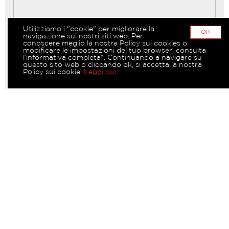
Utilizziamo i "cookie" per migliorare la
OK
navigazione sui nostri siti web. Per
conoscere meglio la nostra Policy sui cookies o
modificare le impostazioni del tuo browser, consulta
l’informativa completa*. Continuando a navigare su
questo sito web o cliccando ok, si accetta la nostra
Policy sui cookie.
Leggi qui
.