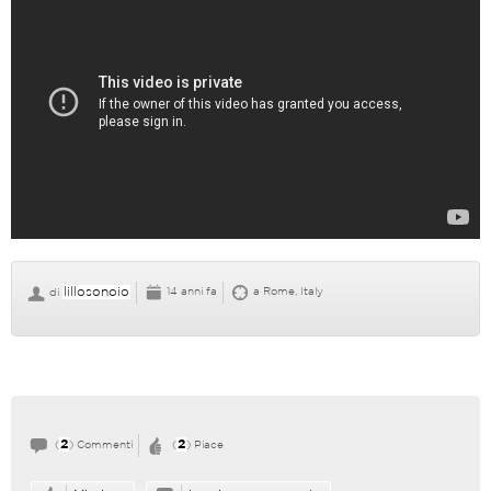
lillosonoio
14 anni fa
a Rome, Italy
di
2
2
(
) Commenti
(
) Piace