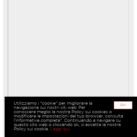
Utilizziamo i "cookie" per migliorare la
OK
navigazione sui nostri siti web. Per
conoscere meglio la nostra Policy sui cookies o
modificare le impostazioni del tuo browser, consulta
l’informativa completa*. Continuando a navigare su
questo sito web o cliccando ok, si accetta la nostra
Policy sui cookie.
Leggi qui
.