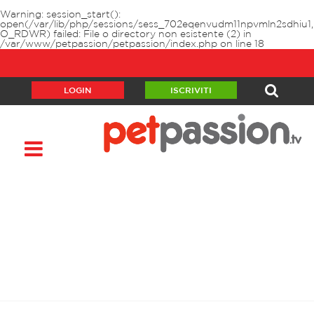
Warning
: session_start():
open(/var/lib/php/sessions/sess_702eqenvudm11npvmln2sdhiu1,
O_RDWR) failed: File o directory non esistente (2) in
/var/www/petpassion/petpassion/index.php
on line
18
LOGIN
ISCRIVITI