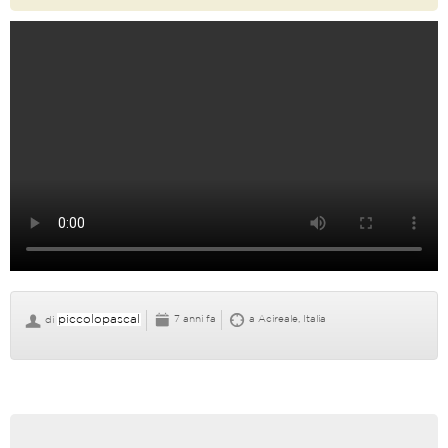
piccolopascal
7 anni fa
a Acireale, Italia
di