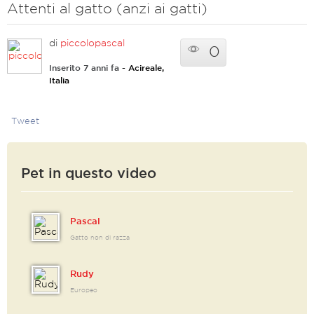
Attenti al gatto (anzi ai gatti)
di
piccolopascal
0
Inserito 7 anni fa
- Acireale,
Italia
Tweet
Pet in questo video
Pascal
Gatto non di razza
Rudy
Europeo