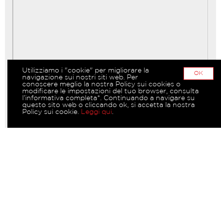
Utilizziamo i "cookie" per migliorare la
OK
navigazione sui nostri siti web. Per
conoscere meglio la nostra Policy sui cookies o
modificare le impostazioni del tuo browser, consulta
l’informativa completa*. Continuando a navigare su
questo sito web o cliccando ok, si accetta la nostra
Policy sui cookie.
Leggi qui
.