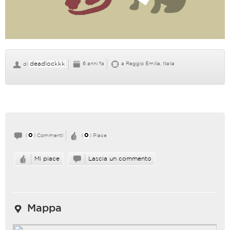
deadlockkk
6 anni fa
a Reggio Emilia, Italia
di
0
0
(
) Commenti
(
) Piace
Mi piace
Lascia un commento
Mappa