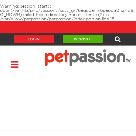
Warning
: session_start():
open(/var/lib/php/sessions/sess_gr76aqqqahhi6paoq30fsj7fd6,
O_RDWR) failed: File o directory non esistente (2) in
/var/www/petpassion/petpassion/index.php
on line
18
LOGIN
ISCRIVITI