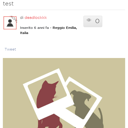
test
di
deadlockkk
0
Inserito 6 anni fa
- Reggio Emilia,
Italia
Tweet