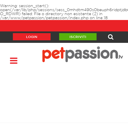
Warning
: session_start():
open(/var/lib/php/sessions/sess_0mhdtm490s0beuph6ridptjdb
O_RDWR) failed: File o directory non esistente (2) in
/var/www/petpassion/petpassion/index.php
on line
18
LOGIN
ISCRIVITI