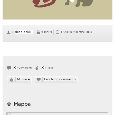
deadlockkk
6 anni fa
a Altavilla vicentina, Italia
di
0
0
(
) Commenti
(
) Piace
Mi piace
Lascia un commento
Mappa