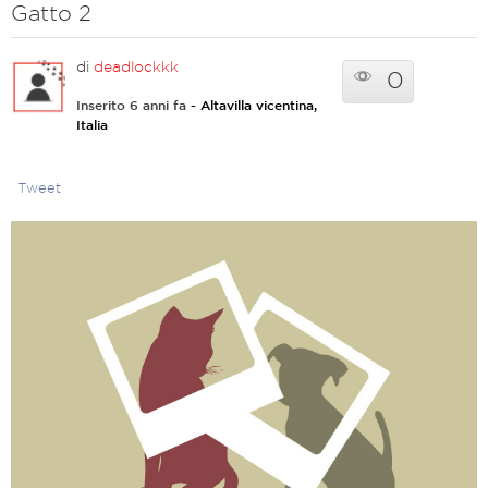
Gatto 2
di
deadlockkk
0
Inserito 6 anni fa
- Altavilla vicentina,
Italia
Tweet