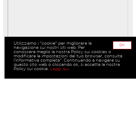
Utilizziamo i "cookie" per migliorare la
OK
navigazione sui nostri siti web. Per
conoscere meglio la nostra Policy sui cookies o
modificare le impostazioni del tuo browser, consulta
l’informativa completa*. Continuando a navigare su
questo sito web o cliccando ok, si accetta la nostra
Policy sui cookie.
Leggi qui
.