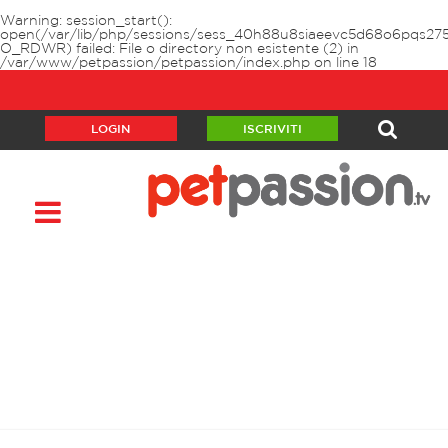
Warning
: session_start():
open(/var/lib/php/sessions/sess_40h88u8siaeevc5d68o6pqs275
O_RDWR) failed: File o directory non esistente (2) in
/var/www/petpassion/petpassion/index.php
on line
18
LOGIN
ISCRIVITI