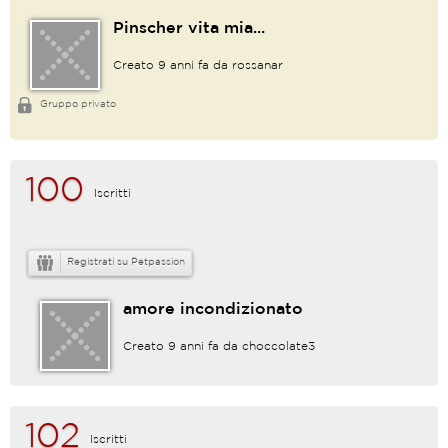
Pinscher vita mia...
Creato 9 anni fa da
rossanar
Gruppo privato
100
Iscritti
Registrati su Petpassion
amore incondizionato
Creato 9 anni fa da
choccolate3
102
Iscritti