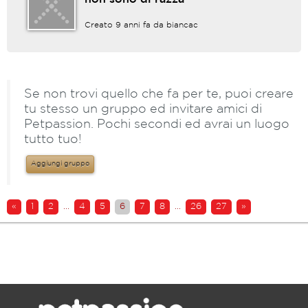
Creato 9 anni fa da
biancac
Se non trovi quello che fa per te, puoi creare
tu stesso un gruppo ed invitare amici di
Petpassion. Pochi secondi ed avrai un luogo
tutto tuo!
Aggiungi gruppo
«
1
2
...
4
5
6
7
8
...
26
27
»