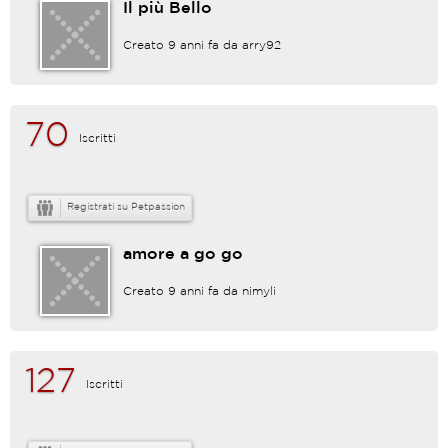
Il più Bello
Creato 9 anni fa da
arry92
70
Iscritti
Registrati su Petpassion
amore a go go
Creato 9 anni fa da
nimyli
127
Iscritti