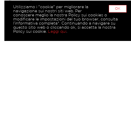
Utilizziamo i "cookie" per migliorare la
OK
navigazione sui nostri siti web. Per
conoscere meglio la nostra Policy sui cookies o
modificare le impostazioni del tuo browser, consulta
l’informativa completa*. Continuando a navigare su
questo sito web o cliccando ok, si accetta la nostra
Policy sui cookie.
Leggi qui
.