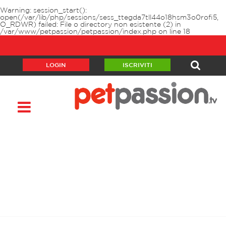
Warning
: session_start():
open(/var/lib/php/sessions/sess_ttegda7tll44o18hsm3o0rofi5,
O_RDWR) failed: File o directory non esistente (2) in
/var/www/petpassion/petpassion/index.php
on line
18
LOGIN
ISCRIVITI