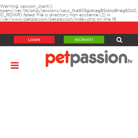
Warning
: session_start():
open(/var/lib/php/sessions/sess_fca935gidsag85sblo8heg60d2,
O_RDWR) failed: File o directory non esistente (2) in
/var/www/petpassion/petpassion/index.php
on line
18
LOGIN
ISCRIVITI