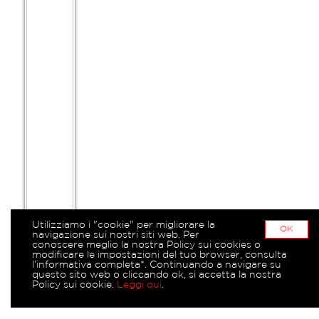
Utilizziamo i "cookie" per migliorare la
OK
navigazione sui nostri siti web. Per
conoscere meglio la nostra Policy sui cookies o
modificare le impostazioni del tuo browser, consulta
l’informativa completa*. Continuando a navigare su
questo sito web o cliccando ok, si accetta la nostra
Policy sui cookie.
Leggi qui
.