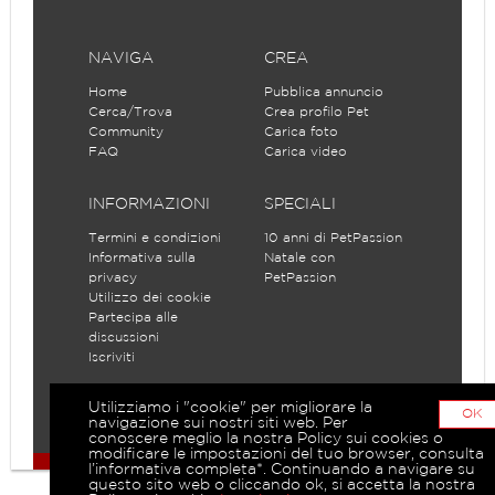
NAVIGA
CREA
Home
Pubblica annuncio
Cerca/Trova
Crea profilo Pet
Community
Carica foto
FAQ
Carica video
INFORMAZIONI
SPECIALI
Termini e condizioni
10 anni di PetPassion
Informativa sulla
Natale con
privacy
PetPassion
Utilizzo dei cookie
Partecipa alle
discussioni
Iscriviti
Utilizziamo i "cookie" per migliorare la
OK
navigazione sui nostri siti web. Per
conoscere meglio la nostra Policy sui cookies o
modificare le impostazioni del tuo browser, consulta
l’informativa completa*. Continuando a navigare su
questo sito web o cliccando ok, si accetta la nostra