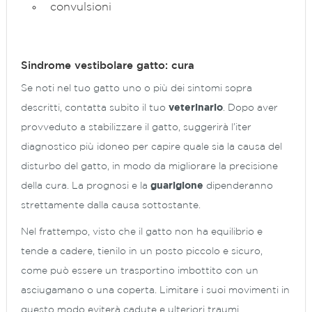
convulsioni
Sindrome vestibolare gatto: cura
Se noti nel tuo gatto uno o più dei sintomi sopra
descritti, contatta subito il tuo
veterinario
. Dopo aver
provveduto a stabilizzare il gatto, suggerirà l’iter
diagnostico più idoneo per capire quale sia la causa del
disturbo del gatto, in modo da migliorare la precisione
della cura. La prognosi e la
guarigione
dipenderanno
strettamente dalla causa sottostante.
Nel frattempo, visto che il gatto non ha equilibrio e
tende a cadere, tienilo in un posto piccolo e sicuro,
come può essere un trasportino imbottito con un
asciugamano o una coperta. Limitare i suoi movimenti in
questo modo eviterà cadute e ulteriori traumi.