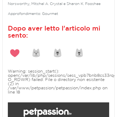
Norsworthy, Mitchel A. Crystal e Sharon K. Fooshee
Approfondimento: Gourmet
Dopo aver letto l'articolo mi
sento:
Warning
: session_start():
open(/var/lib/php/sessions/sess_vpb7bnb8cs33rqg2
O_RDWR) failed: File o directory non esistente
(2) in
/var/www/petpassion/petpassion/index.php
on
line
18