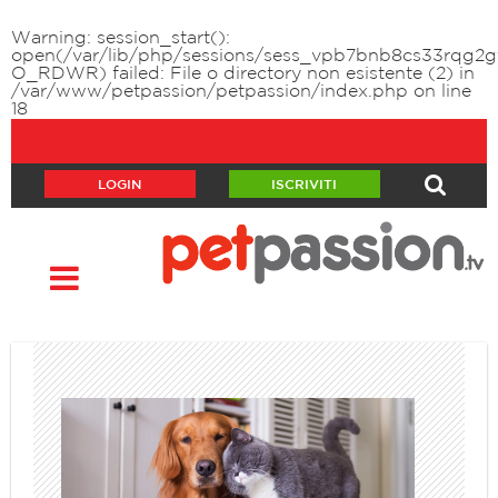
Warning
: session_start():
open(/var/lib/php/sessions/sess_vpb7bnb8cs33rqg2gf
O_RDWR) failed: File o directory non esistente (2) in
/var/www/petpassion/petpassion/index.php
on line
18
LOGIN
ISCRIVITI