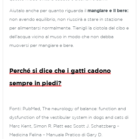
Aiutalo anche per quanto riguarda il
mangiare e il bere:
non avendo equilibrio, non riuscirà a stare in stazione
per alimentarsi normalmente. Tienigli la ciotola del cibo e
dell’acqua vicino al muso in modo che non debba
muoversi per mangiare e bere.
Perché si dice che i gatti cadono
sempre in piedi?
Fonti: PubMed, The neurology of balance: function and
dysfunction of the vestibular system in dogs and cats di
Marc Kent, Simon R. Platt eac Scott J. Schatzberg –
Medicina Felina – Manuale Pratico di Gary D.