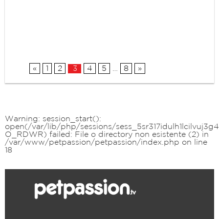
«
1
2
4
5
…
8
»
3
Warning
: session_start():
open(/var/lib/php/sessions/sess_5sr317idulh1lcilvuj3g4
O_RDWR) failed: File o directory non esistente (2) in
/var/www/petpassion/petpassion/index.php
on line
18