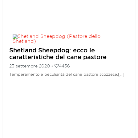
Shetland Sheepdog: ecco le
caratteristiche del cane pastore
23 settembre 2020 •
4436
Temperamento e peculiarità del cane pastore scozzese.[...]