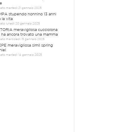
e
cato martedì 21 gennaio 2025
PA stupendo nonnino 13 anni
 la vita
cato lunedì 20 gennaio 2025
TORIA meravigliosa cucciolona
 ha ancora trovato una mamma
cato mercoledì 15 gennaio 2025
PE meravigliosa simil spring
niel
cato martedì 14 gennaio 2025