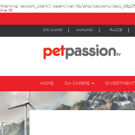
Warning
: session_start(): open(/var/lib/php/sessions/sess_t8g3
line
18
CHI SIAMO
ANNUNCI
RAZZE
HOME
DA SAPERE
DIVERTIMEN