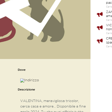
pac
Cari
ZAM
ama
Cari
VIC
non
Cari
CRE
spa
Cari
Dove
Descrizione
VALENTINA, meravigliosa tricolor,
cerca casa e amore... Disponibile a fine