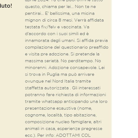
aprile 2024. Tu che puoi offrirle tutto
duto!
questo, chiama per lei... Non te ne
pentirai... E' bellissima, una micina
mignon di circa 8 mesi. Verrà affidata
testata fiv/felv e vaccinata. Va
d'accordo con i suoi simili ed è
innamorata degli umani. Si affida previa
compilazione del questionario preaffido
e visita pre adozione. Si pretende la
massima serietà. No perditempo. No
minorenni. Adozione consapevole. Lei
si trova in Puglia ma può arrivare
ovunque nel Nord Italia tramite
staffetta autorizzata . Gli interessati
potranno fare richiesta di informazioni
tramite whatsapp anticipando una loro
presentazione esaustiva (nome,
cognome, località, tipo abitazione,
composizione nucleo famigliare, altri
animali in casa, esperienze pregresse
ecc.). Per info: ADOTTAMI COL