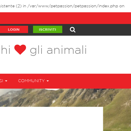
istente (2) in
/var/www/petpassion/petpassion/index.php
on
LOGIN
ISCRIVITI
chi
gli animali
SI
COMMUNITY