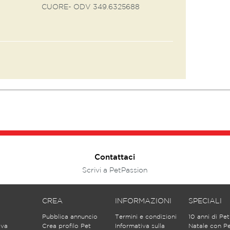
CUORE- ODV 349.6325688
Contattaci
Scrivi a PetPassion
CREA
INFORMAZIONI
SPECIALI
Pubblica annuncio
Termini e condizioni
10 anni di Pe
ova
Crea profilo Pet
Informativa sulla
Natale con P