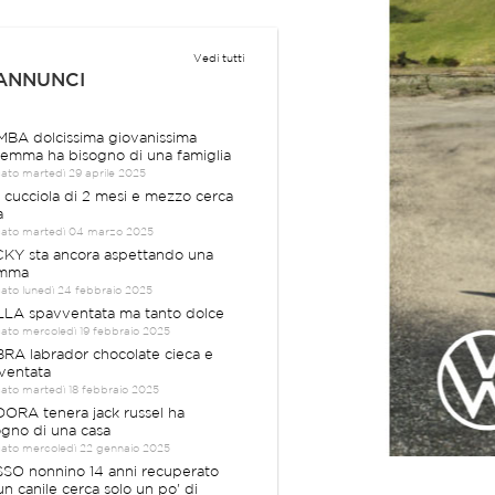
Vedi tutti
 ANNUNCI
BA dolcissima giovanissima
emma ha bisogno di una famiglia
cato martedì 29 aprile 2025
a cucciola di 2 mesi e mezzo cerca
a
cato martedì 04 marzo 2025
KY sta ancora aspettando una
mma
cato lunedì 24 febbraio 2025
LA spavventata ma tanto dolce
cato mercoledì 19 febbraio 2025
RA labrador chocolate cieca e
ventata
cato martedì 18 febbraio 2025
ORA tenera jack russel ha
ogno di una casa
cato mercoledì 22 gennaio 2025
SO nonnino 14 anni recuperato
un canile cerca solo un po' di