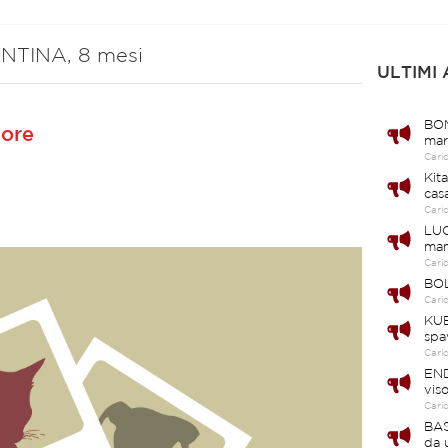
NTINA, 8 mesi
ULTIMI
BOM
uore
mar
Cari
Kit
cas
Cari
LUC
ma
Cari
BOL
Cari
KUB
spa
Cari
END
vis
Cari
BAS
da 