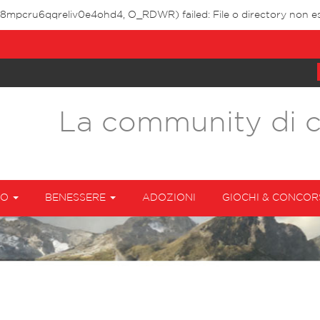
f8mpcru6qqreliv0e4ohd4, O_RDWR) failed: File o directory non es
La community di 
TO
BENESSERE
ADOZIONI
GIOCHI & CONCOR