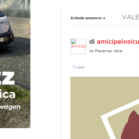
VALE
Scheda annuncio »
di
amicipelosic
da
Piacenza, Italia
Tweet