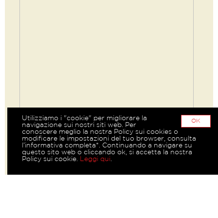
Utilizziamo i "cookie" per migliorare la
OK
navigazione sui nostri siti web. Per
conoscere meglio la nostra Policy sui cookies o
modificare le impostazioni del tuo browser, consulta
l’informativa completa*. Continuando a navigare su
questo sito web o cliccando ok, si accetta la nostra
Policy sui cookie.
Leggi qui
.