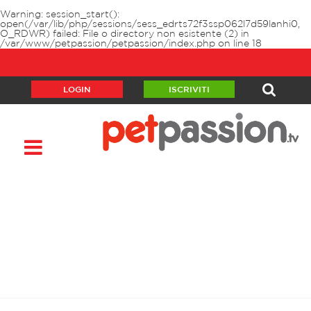
Warning
: session_start():
open(/var/lib/php/sessions/sess_edrts72f3ssp062l7d59lanhi0,
O_RDWR) failed: File o directory non esistente (2) in
/var/www/petpassion/petpassion/index.php
on line
18
LOGIN
ISCRIVITI