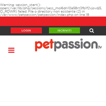
Warning
: session_start():
open(/var/lib/php/sessions/sess_mol6dn10a58rt3fb1f2vjovdj5,
O_RDWR) failed: File o directory non esistente (2) in
/var/www/petpassion/petpassion/index.php
on line
18
LOGIN
ISCRIVITI