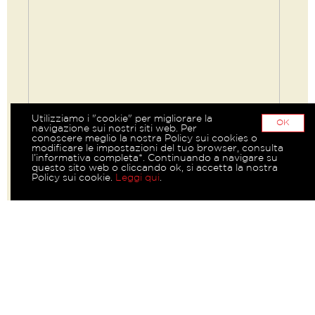
Utilizziamo i "cookie" per migliorare la
OK
navigazione sui nostri siti web. Per
conoscere meglio la nostra Policy sui cookies o
modificare le impostazioni del tuo browser, consulta
l’informativa completa*. Continuando a navigare su
questo sito web o cliccando ok, si accetta la nostra
Policy sui cookie.
Leggi qui
.