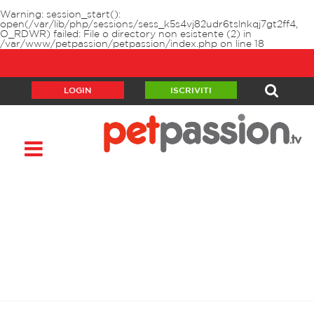
Warning
: session_start():
open(/var/lib/php/sessions/sess_k5s4vj82udr6tslnkqj7gt2ff4,
O_RDWR) failed: File o directory non esistente (2) in
/var/www/petpassion/petpassion/index.php
on line
18
LOGIN
ISCRIVITI