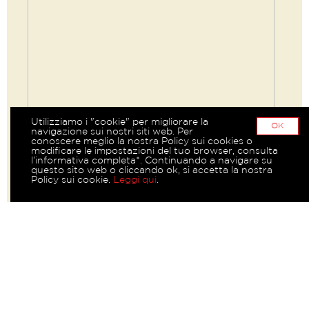
Utilizziamo i "cookie" per migliorare la
OK
navigazione sui nostri siti web. Per
conoscere meglio la nostra Policy sui cookies o
modificare le impostazioni del tuo browser, consulta
l’informativa completa*. Continuando a navigare su
questo sito web o cliccando ok, si accetta la nostra
Policy sui cookie.
Leggi qui
.