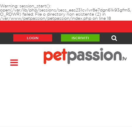
Warning
: session_start():
open(/var/lib/php/sessions/sess_eas231cv1vr8e7dgn61k93gfm5,
O_RDWR) failed: File o directory non esistente (2) in
/var/www/petpassion/petpassion/index.php
on line
18
LOGIN
ISCRIVITI