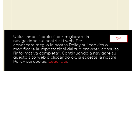
Utilizziamo i "cookie" per migliorare la
OK
navigazione sui nostri siti web. Per
conoscere meglio la nostra Policy sui cookies o
modificare le impostazioni del tuo browser, consulta
l’informativa completa*. Continuando a navigare su
questo sito web o cliccando ok, si accetta la nostra
Policy sui cookie.
Leggi qui
.