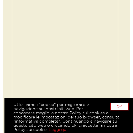
Utilizziamo i "cookie" per migliorare la
OK
navigazione sui nostri siti web. Per
conoscere meglio la nostra Policy sui cookies o
modificare le impostazioni del tuo browser, consulta
l’informativa completa*. Continuando a navigare su
questo sito web o cliccando ok, si accetta la nostra
Policy sui cookie.
Leggi qui
.