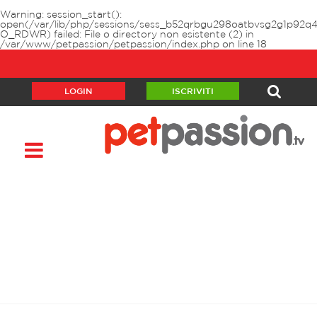
Warning
: session_start():
open(/var/lib/php/sessions/sess_b52qrbgu298oatbvsg2g1p92q4
O_RDWR) failed: File o directory non esistente (2) in
/var/www/petpassion/petpassion/index.php
on line
18
LOGIN
ISCRIVITI