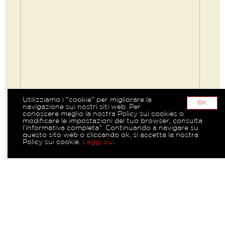
Utilizziamo i "cookie" per migliorare la
OK
navigazione sui nostri siti web. Per
conoscere meglio la nostra Policy sui cookies o
modificare le impostazioni del tuo browser, consulta
l’informativa completa*. Continuando a navigare su
questo sito web o cliccando ok, si accetta la nostra
Policy sui cookie.
Leggi qui
.