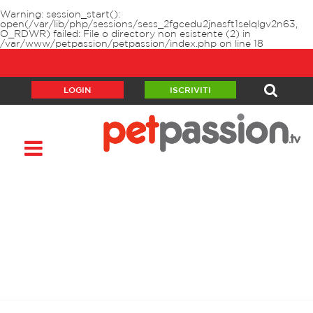
Warning
: session_start():
open(/var/lib/php/sessions/sess_2fgcedu2jnasft1selqlgv2n63,
O_RDWR) failed: File o directory non esistente (2) in
/var/www/petpassion/petpassion/index.php
on line
18
LOGIN
ISCRIVITI