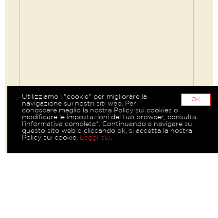
Utilizziamo i "cookie" per migliorare la
OK
navigazione sui nostri siti web. Per
conoscere meglio la nostra Policy sui cookies o
modificare le impostazioni del tuo browser, consulta
l’informativa completa*. Continuando a navigare su
questo sito web o cliccando ok, si accetta la nostra
Policy sui cookie.
Leggi qui
.