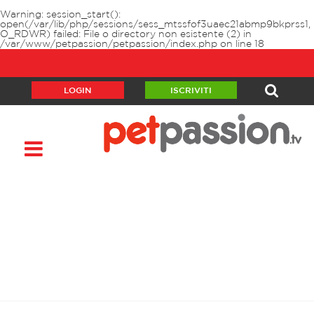
Warning
: session_start():
open(/var/lib/php/sessions/sess_mtssfof3uaec21abmp9bkprss1,
O_RDWR) failed: File o directory non esistente (2) in
/var/www/petpassion/petpassion/index.php
on line
18
LOGIN
ISCRIVITI