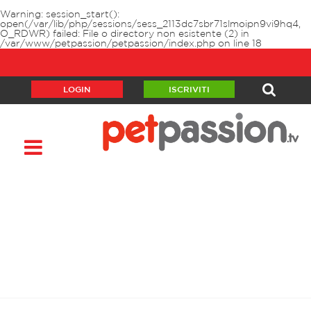
Warning
: session_start():
open(/var/lib/php/sessions/sess_2113dc7sbr71slmoipn9vi9hq4,
O_RDWR) failed: File o directory non esistente (2) in
/var/www/petpassion/petpassion/index.php
on line
18
LOGIN
ISCRIVITI