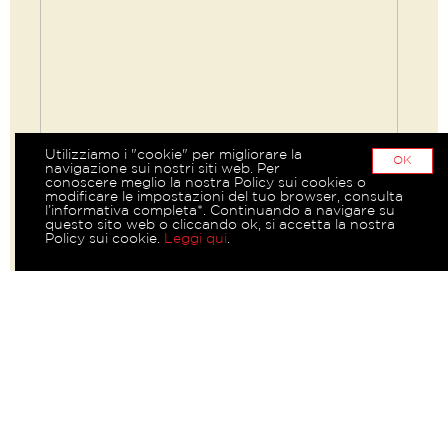
Utilizziamo i "cookie" per migliorare la
OK
navigazione sui nostri siti web. Per
conoscere meglio la nostra Policy sui cookies o
modificare le impostazioni del tuo browser, consulta
l’informativa completa*. Continuando a navigare su
questo sito web o cliccando ok, si accetta la nostra
Policy sui cookie.
Leggi qui
.