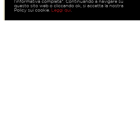
l’informativa completa*. Continuando a navigare su
questo sito web o cliccando ok, si accetta la nostra
Policy sui cookie.
Leggi qui
.