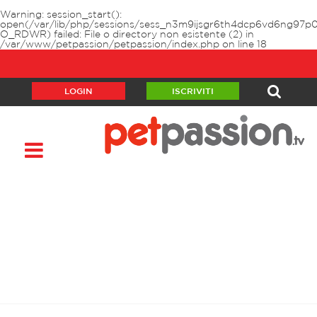
Warning
: session_start():
open(/var/lib/php/sessions/sess_n3m9ijsgr6th4dcp6vd6ng97p0
O_RDWR) failed: File o directory non esistente (2) in
/var/www/petpassion/petpassion/index.php
on line
18
LOGIN
ISCRIVITI