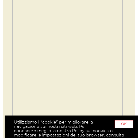
Utilizziamo i "cookie" per migliorare la
OK
navigazione sui nostri siti web. Per
conoscere meglio la nostra Policy sui cookies o
modificare le impostazioni del tuo browser, consulta