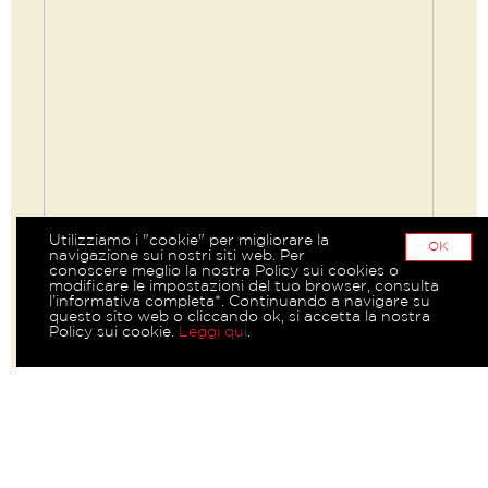
Utilizziamo i "cookie" per migliorare la
OK
navigazione sui nostri siti web. Per
conoscere meglio la nostra Policy sui cookies o
modificare le impostazioni del tuo browser, consulta
l’informativa completa*. Continuando a navigare su
questo sito web o cliccando ok, si accetta la nostra
Policy sui cookie.
Leggi qui
.