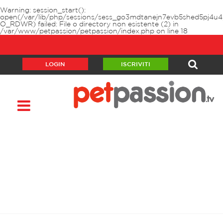
Warning
: session_start():
open(/var/lib/php/sessions/sess_go3mdtanejn7evb5shed5pj4u4
O_RDWR) failed: File o directory non esistente (2) in
/var/www/petpassion/petpassion/index.php
on line
18
LOGIN
ISCRIVITI