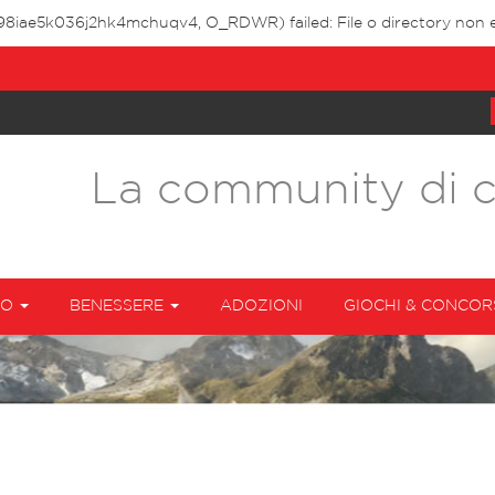
398iae5k036j2hk4mchuqv4, O_RDWR) failed: File o directory non e
La community di 
TO
BENESSERE
ADOZIONI
GIOCHI & CONCOR