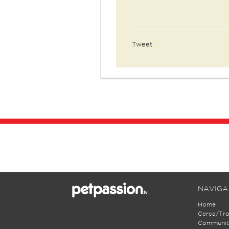
Tweet
NAVIGA
Home
Cerca/Tr
Communit