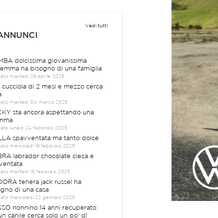
Vedi tutti
 ANNUNCI
BA dolcissima giovanissima
emma ha bisogno di una famiglia
cato martedì 29 aprile 2025
a cucciola di 2 mesi e mezzo cerca
a
cato martedì 04 marzo 2025
KY sta ancora aspettando una
mma
cato lunedì 24 febbraio 2025
LA spavventata ma tanto dolce
cato mercoledì 19 febbraio 2025
RA labrador chocolate cieca e
ventata
cato martedì 18 febbraio 2025
ORA tenera jack russel ha
ogno di una casa
cato mercoledì 22 gennaio 2025
SO nonnino 14 anni recuperato
un canile cerca solo un po' di