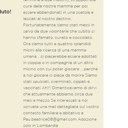
femmine e due maschi), strappati alle
cure della nostra mamma per poi
duto!
essere abbandonati in una scatola e
lasciati al nostro destino.
Fortunatamente siamo stati messi in
salvo da due volontarie che subito ci
hanno sfamato, curato e coccolato.
Ora siamo tutti e quattro splendidi
micini alla ricerca di una mamma
umana …ci piacerebbe essere adottati
in coppia o in compagnia di un altro
micino con cui poter giocare ….perchè
a noi giocare ci piace da morire Siamo
stati spulciati, sverminati, cippati e
vaccinati Ah!!! Dimenticavamo di dirvi
che attualmente abbiamo circa due
mesi e mezzo Se interessati a noi
scrivete una mail dettagliata sul vostro
contesto familiare e abitativo a
Pau.beatrice08@gmail.com Adozione
solo in Lombardia