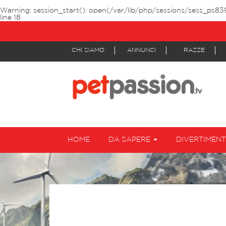
Warning
: session_start(): open(/var/lib/php/sessions/sess_ps8
line
18
CHI SIAMO
ANNUNCI
RAZZE
HOME
DA SAPERE
DIVERTIMEN