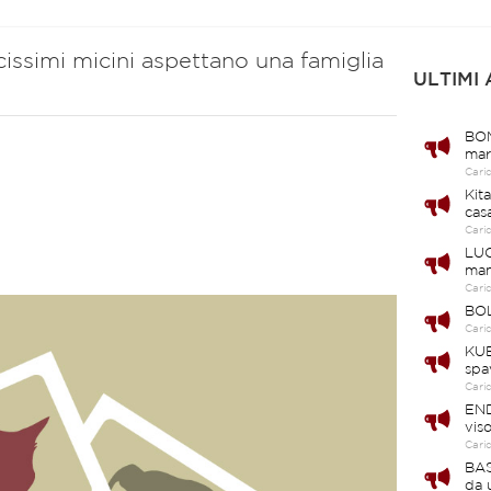
cissimi micini aspettano una famiglia
ULTIMI
BOM
mar
Cari
Kit
cas
Cari
LUC
ma
Cari
BOL
Cari
KUB
spa
Cari
END
vis
Cari
BAS
da 