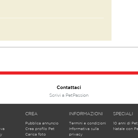
Contattaci
Scrivi a PetPassion
CREA
INFORMAZIONI
SPECIALI
Pubblica annuncio
Termini e condizioni
10 anni di Pe
ova
Crea profilo Pet
Informativa sulla
Natale con P
y
Carica foto
privacy