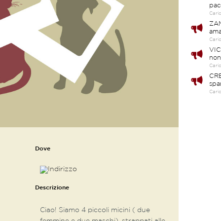
pac
Cari
ZAM
ama
Cari
VIC
non
Cari
CRE
spa
Cari
Dove
Descrizione
Ciao! Siamo 4 piccoli micini ( due