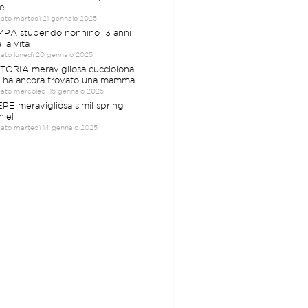
e
cato martedì 21 gennaio 2025
PA stupendo nonnino 13 anni
 la vita
cato lunedì 20 gennaio 2025
TORIA meravigliosa cucciolona
 ha ancora trovato una mamma
cato mercoledì 15 gennaio 2025
PE meravigliosa simil spring
niel
cato martedì 14 gennaio 2025