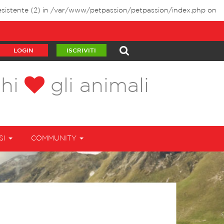
sistente (2) in
/var/www/petpassion/petpassion/index.php
on
LOGIN
ISCRIVITI
chi
gli animali
SI
COMMUNITY