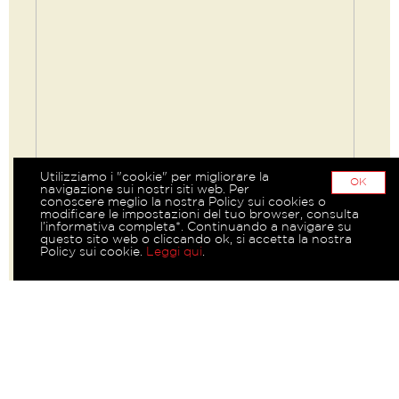
Utilizziamo i "cookie" per migliorare la
OK
navigazione sui nostri siti web. Per
conoscere meglio la nostra Policy sui cookies o
modificare le impostazioni del tuo browser, consulta
l’informativa completa*. Continuando a navigare su
questo sito web o cliccando ok, si accetta la nostra
Policy sui cookie.
Leggi qui
.