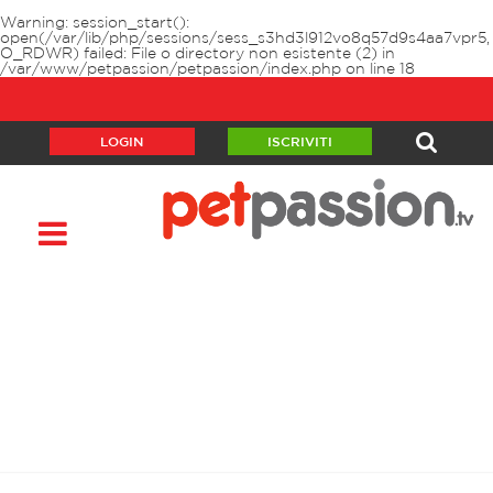
Warning
: session_start():
open(/var/lib/php/sessions/sess_s3hd3l912vo8q57d9s4aa7vpr5,
O_RDWR) failed: File o directory non esistente (2) in
/var/www/petpassion/petpassion/index.php
on line
18
LOGIN
ISCRIVITI