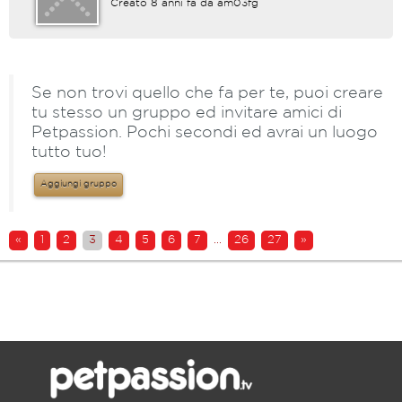
Creato 8 anni fa da
am03fg
Se non trovi quello che fa per te, puoi creare
tu stesso un gruppo ed invitare amici di
Petpassion. Pochi secondi ed avrai un luogo
tutto tuo!
Aggiungi gruppo
«
1
2
3
4
5
6
7
...
26
27
»