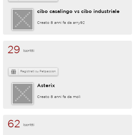
cibo casalingo vs cibo industriale
Creato 8 anni fa da
arry92
29
Iscritti
Registrati su Petpassion
Asterix
Creato 8 anni fa da
moli
62
Iscritti