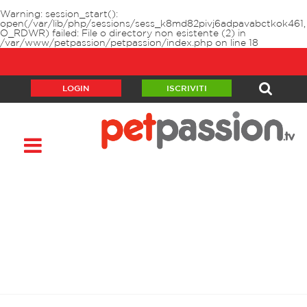
Warning
: session_start():
open(/var/lib/php/sessions/sess_k8md82pivj6adpavabctkok461,
O_RDWR) failed: File o directory non esistente (2) in
/var/www/petpassion/petpassion/index.php
on line
18
LOGIN
ISCRIVITI