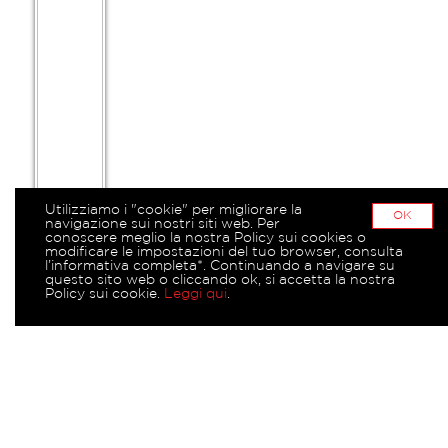
Utilizziamo i "cookie" per migliorare la
OK
navigazione sui nostri siti web. Per
conoscere meglio la nostra Policy sui cookies o
modificare le impostazioni del tuo browser, consulta
l’informativa completa*. Continuando a navigare su
questo sito web o cliccando ok, si accetta la nostra
Policy sui cookie.
Leggi qui
.