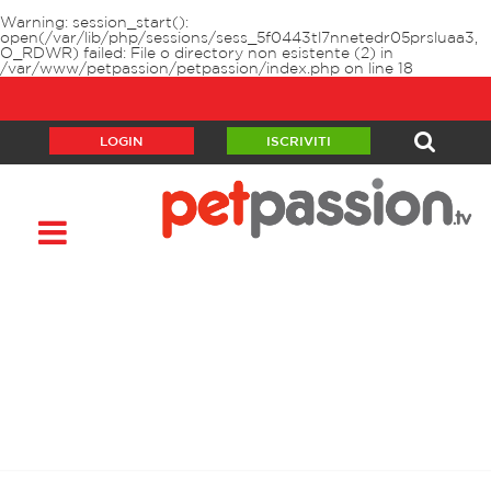
Warning
: session_start():
open(/var/lib/php/sessions/sess_5f0443tl7nnetedr05prsluaa3,
O_RDWR) failed: File o directory non esistente (2) in
/var/www/petpassion/petpassion/index.php
on line
18
LOGIN
ISCRIVITI