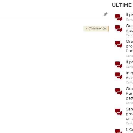
ULTIME
Il 
Cari
Qua
» Commenta
mag
Cari
Ora
pro
Pur
Cari
Il 
Cari
In 
man
Cari
Ora
Pur
gat
Cari
Sar
pro
un 
Cari
1. 