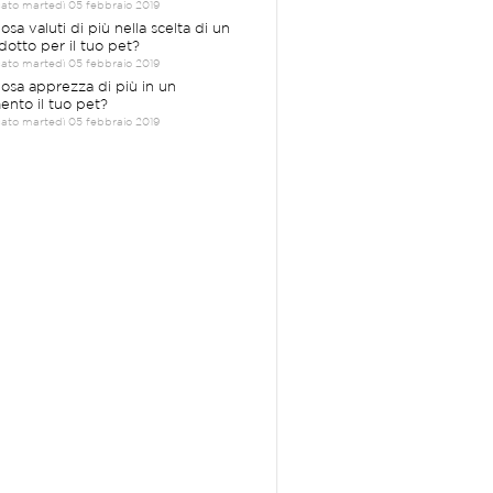
cato martedì 05 febbraio 2019
osa valuti di più nella scelta di un
dotto per il tuo pet?
cato martedì 05 febbraio 2019
Cosa apprezza di più in un
mento il tuo pet?
cato martedì 05 febbraio 2019