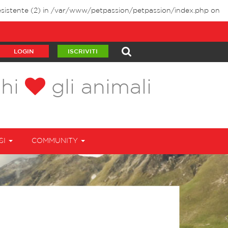
sistente (2) in
/var/www/petpassion/petpassion/index.php
on
LOGIN
ISCRIVITI
chi
gli animali
SI
COMMUNITY