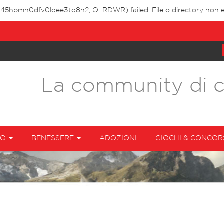
ob45hpmh0dfv0ldee3td8h2, O_RDWR) failed: File o directory non e
La community di 
TO
BENESSERE
ADOZIONI
GIOCHI & CONCOR