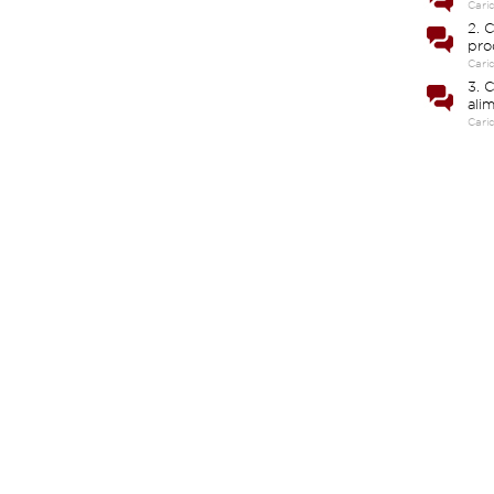
Cari
2. C
pro
Cari
3. 
ali
Cari