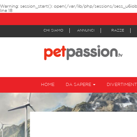
Warning
: session_start(): open(/var/lib/php/sessions/sess_u6i
line
18
CHI SIAMO
ANNUNCI
RAZZE
HOME
DA SAPERE
DIVERTIMEN