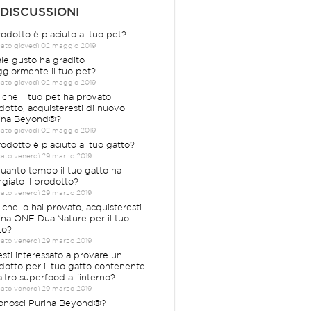
 DISCUSSIONI
prodotto è piaciuto al tuo pet?
cato giovedì 02 maggio 2019
le gusto ha gradito
giormente il tuo pet?
cato giovedì 02 maggio 2019
 che il tuo pet ha provato il
dotto, acquisteresti di nuovo
ina Beyond®?
cato giovedì 02 maggio 2019
prodotto è piaciuto al tuo gatto?
cato venerdì 29 marzo 2019
quanto tempo il tuo gatto ha
giato il prodotto?
cato venerdì 29 marzo 2019
 che lo hai provato, acquisteresti
ina ONE DualNature per il tuo
to?
cato venerdì 29 marzo 2019
esti interessato a provare un
dotto per il tuo gatto contenente
altro superfood all'interno?
cato venerdì 29 marzo 2019
Conosci Purina Beyond®?