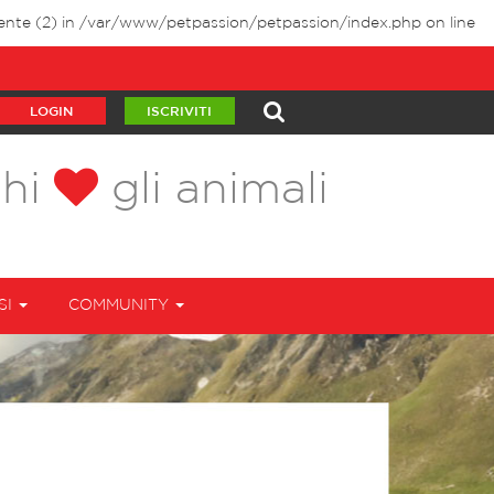
ente (2) in
/var/www/petpassion/petpassion/index.php
on line
LOGIN
ISCRIVITI
chi
gli animali
SI
COMMUNITY