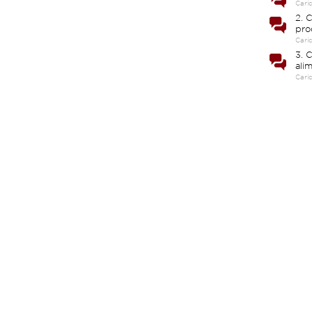
Cari
2. C
pro
Cari
3. 
ali
Cari