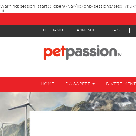
Warning
: session_start(): open(/var/lib/php/sessions/sess_7k0kn
18
CHI SIAMO
ANNUNCI
RAZZE
HOME
DA SAPERE
DIVERTIMEN