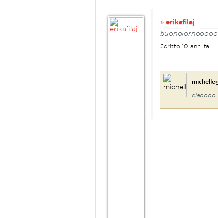
»
erikafilaj
buongiornoooo
Scritto 10 anni fa
michelle
ciaoooo