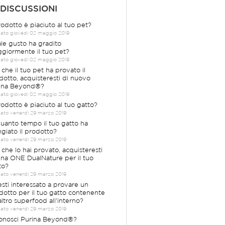
 DISCUSSIONI
prodotto è piaciuto al tuo pet?
cato giovedì 02 maggio 2019
le gusto ha gradito
giormente il tuo pet?
cato giovedì 02 maggio 2019
 che il tuo pet ha provato il
dotto, acquisteresti di nuovo
ina Beyond®?
cato giovedì 02 maggio 2019
prodotto è piaciuto al tuo gatto?
cato venerdì 29 marzo 2019
quanto tempo il tuo gatto ha
giato il prodotto?
cato venerdì 29 marzo 2019
 che lo hai provato, acquisteresti
ina ONE DualNature per il tuo
to?
cato venerdì 29 marzo 2019
esti interessato a provare un
dotto per il tuo gatto contenente
altro superfood all'interno?
cato venerdì 29 marzo 2019
Conosci Purina Beyond®?