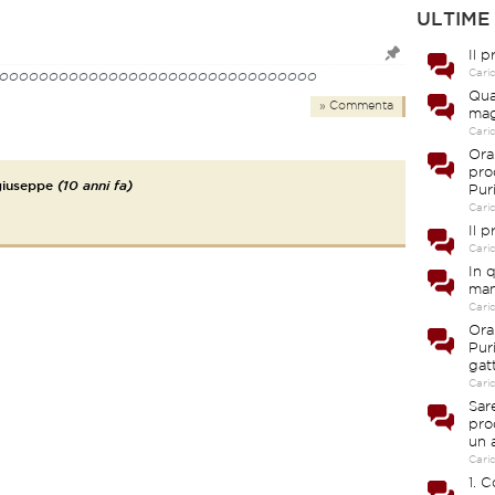
ULTIME
Il 
Cari
ooooooooooooooooooooooooooooooooo
Qua
» Commenta
mag
Cari
Ora
pro
giuseppe
(10 anni fa)
Pur
Cari
Il 
Cari
In 
man
Cari
Ora
Pur
gat
Cari
Sar
pro
un 
Cari
1. 