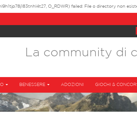
l9h1tjp78j183tnhl4t27, O_RDWR) failed: File o directory non esist
La community di 
TO
BENESSERE
ADOZIONI
GIOCHI & CONCOR