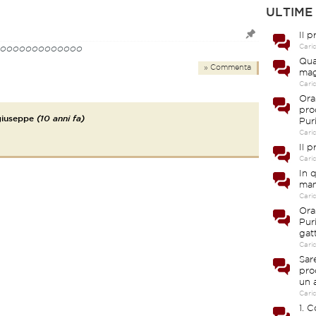
ULTIME
Il 
Cari
oooooooooooooo
Qua
» Commenta
mag
Cari
Ora
pro
giuseppe
(10 anni fa)
Pur
Cari
Il 
Cari
In 
man
Cari
Ora
Pur
gat
Cari
Sar
pro
un 
Cari
1. 