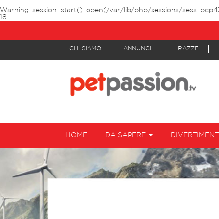
Warning
: session_start(): open(/var/lib/php/sessions/sess_pcp4
18
CHI SIAMO
ANNUNCI
RAZZE
HOME
DA SAPERE
DIVERTIMEN