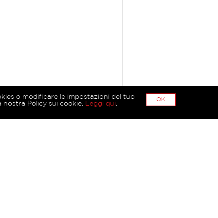
okies o modificare le impostazioni del tuo
OK
 nostra Policy sui cookie.
Leggi qui
.