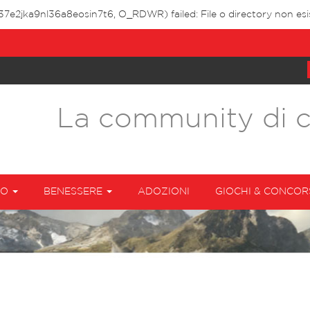
37e2jka9nl36a8eosin7t6, O_RDWR) failed: File o directory non esi
La community di 
TO
BENESSERE
ADOZIONI
GIOCHI & CONCOR