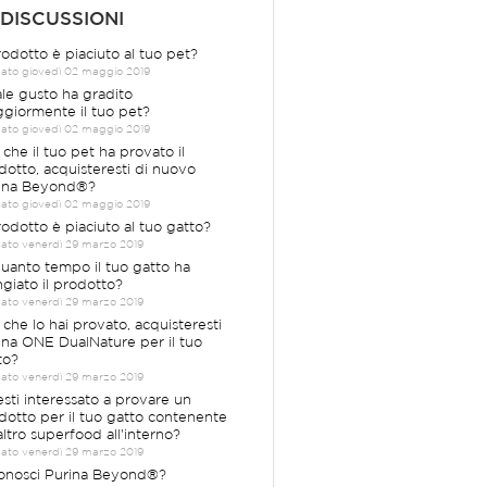
 DISCUSSIONI
prodotto è piaciuto al tuo pet?
cato giovedì 02 maggio 2019
le gusto ha gradito
giormente il tuo pet?
cato giovedì 02 maggio 2019
 che il tuo pet ha provato il
dotto, acquisteresti di nuovo
ina Beyond®?
cato giovedì 02 maggio 2019
prodotto è piaciuto al tuo gatto?
cato venerdì 29 marzo 2019
quanto tempo il tuo gatto ha
giato il prodotto?
cato venerdì 29 marzo 2019
 che lo hai provato, acquisteresti
ina ONE DualNature per il tuo
to?
cato venerdì 29 marzo 2019
esti interessato a provare un
dotto per il tuo gatto contenente
altro superfood all'interno?
cato venerdì 29 marzo 2019
Conosci Purina Beyond®?