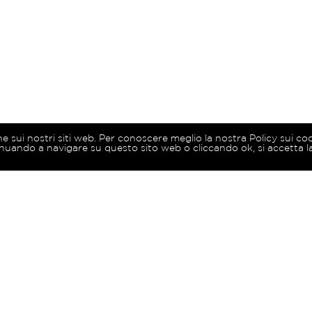
ne sui nostri siti web. Per conoscere meglio la nostra Policy sui co
nuando a navigare su questo sito web o cliccando ok, si accetta la