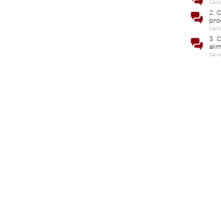
Cari
2. C
pro
Cari
3. 
ali
Cari