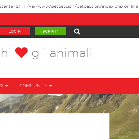
stente (2) in
/var/www/petpassion/petpassion/index.php
on line
LOGIN
ISCRIVITI
chi
gli animali
SI
COMMUNITY