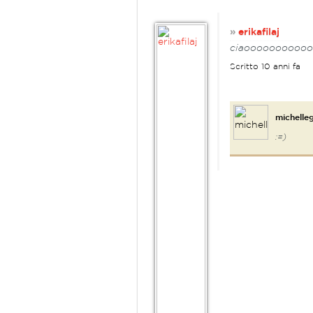
»
erikafilaj
ciaoooooooooo
Scritto 10 anni fa
michelle
:=)